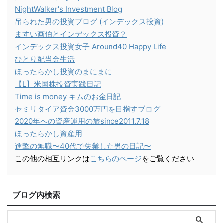
NightWalker's Investment Blog
吊られた男の投資ブログ (インデックス投資)
ますい画伯とインデックス投資？
インデックス投資女子 Around40 Happy Life
ひとり配当金生活
ほったらかし投資のまにまに
【L】米国株投資実践日記
Time is money キムのお金日記
セミリタイア資金3000万円を目指すブログ
2020年への資産運用の旅since2011.7.18
ほったらかし資産用
進撃の無職〜40代で失業した男の日記〜
この他の相互リンクは
こちらのページ
をご覧ください
ブログ内検索