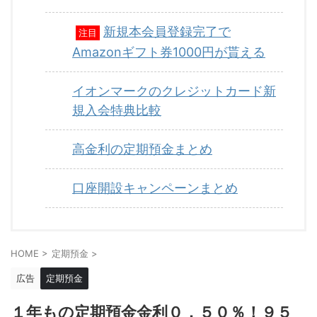
新規本会員登録完了で
注目
Amazonギフト券1000円が貰える
イオンマークのクレジットカード新
規入会特典比較
高金利の定期預金まとめ
口座開設キャンペーンまとめ
HOME
>
定期預金
>
広告
定期預金
１年もの定期預金金利０．５０％！９５