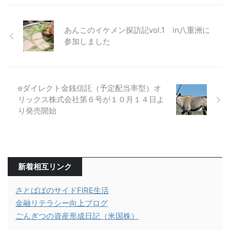
あんこのイケメン探訪記vol.1 in八重洲に
参加しました
eダイレクト金銭信託（予定配当率型）オ
リックス株式会社第６号が１０月１４日よ
り発売開始
新着相互リンク
さとぱぱのサイドFIRE生活
金融リテラシー向上ブログ
ごんぎつの資産形成日記（米国株）