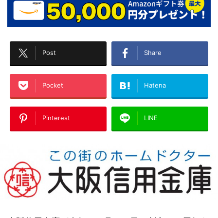
Post
Share
Pocket
Hatena
Pinterest
LINE