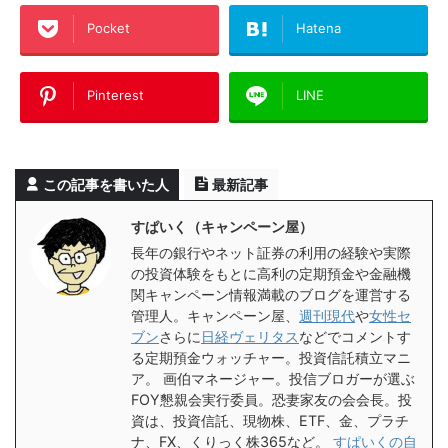
Pocket
Hatena
Pinterest
LINE
この記事を書いた人
最新記事
すぱいく（キャンペーン屋）
長年の銀行やネット証券の利用の経験や実際
の投資体験をもとに高利の定期預金や金融機
関キャンペーン情報満載のブログを運営する
管理人。キャンペーン屋、
週刊現代
や
女性セ
ブン
さらに
日経ヴェリタス
などでコメントす
る定期預金ウォッチャー。投資信託積立マニ
ア。 画伯マネージャー。投信ブロガーが選ぶ
FOY懇親会実行委員。恐妻家友の会会長。投
資は、投資信託、現物株、ETF、金、プラチ
ナ、FX、くりっく株365など。
すぱいくの自