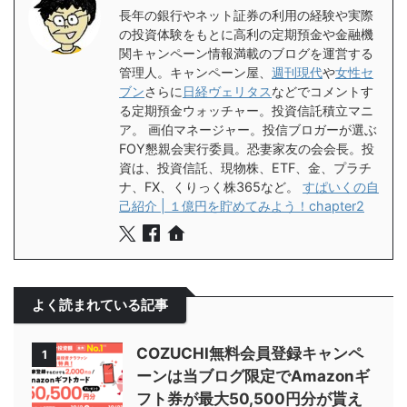
長年の銀行やネット証券の利用の経験や実際
の投資体験をもとに高利の定期預金や金融機
関キャンペーン情報満載のブログを運営する
管理人。キャンペーン屋、
週刊現代
や
女性セ
ブン
さらに
日経ヴェリタス
などでコメントす
る定期預金ウォッチャー。投資信託積立マニ
ア。 画伯マネージャー。投信ブロガーが選ぶ
FOY懇親会実行委員。恐妻家友の会会長。投
資は、投資信託、現物株、ETF、金、プラチ
ナ、FX、くりっく株365など。
すぱいくの自
己紹介 | １億円を貯めてみよう！chapter2
よく読まれている記事
COZUCHI無料会員登録キャンペ
1
ーンは当ブログ限定でAmazonギ
フト券が最大50,500円分が貰え