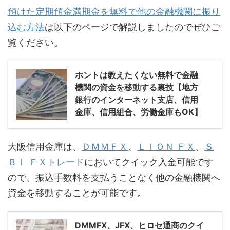
預けた定期預金満期金を無料で他の金融機関に振り
込む方法
は以下のページで解説しましたのでぜひご
覧ください。
ホントは教えたくない無料で金融
機関の資金を移動する裏技【地方
銀行のインターネット支店、信用
金庫、信用組合、労働金庫もOK】
大阪信用金庫は、
ＤＭＭＦＸ
、
ＬＩＯＮ ＦＸ
、
Ｓ
ＢＩ ＦＸトレード
においてクイック入金可能です
ので、振込手数料を支払うことなく他の金融機関へ
資金を移動することが可能です。
DMMFX、JFX、ヒロセ通商のクイ