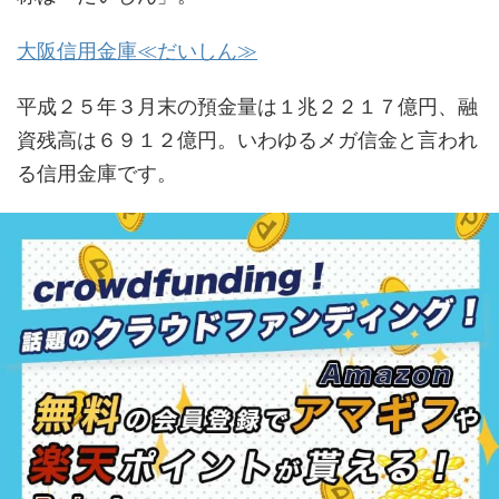
大阪信用金庫≪だいしん≫
平成２５年３月末の預金量は１兆２２１７億円、融
資残高は６９１２億円。いわゆるメガ信金と言われ
る信用金庫です。