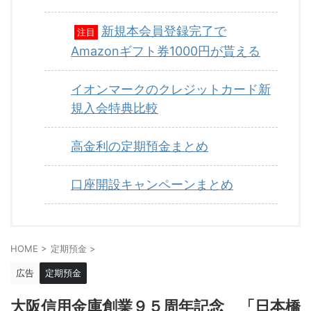
新規本会員登録完了で
注目
Amazonギフト券1000円が貰える
イオンマークのクレジットカード新
規入会特典比較
高金利の定期預金まとめ
口座開設キャンペーンまとめ
HOME
>
定期預金
>
広告
定期預金
大阪信用金庫創業９５周年記念 「日本橋