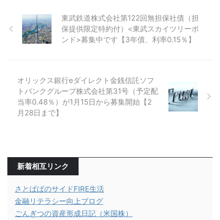
東武鉄道株式会社第122回無担保社債（担
保提供限定特約付）<東武スカイツリーボ
ンド>募集中です【3年債、利率0.15％】
オリックス銀行eダイレクト金銭信託ソフ
トバンクグループ株式会社第31号（予定配
当率0.48％）が1月15日から募集開始【2
月28日まで】
新着相互リンク
さとぱぱのサイドFIRE生活
金融リテラシー向上ブログ
ごんぎつの資産形成日記（米国株）