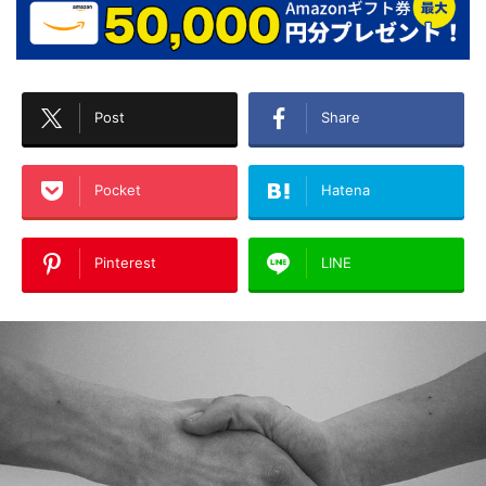
Post
Share
Pocket
Hatena
Pinterest
LINE