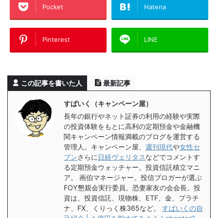
Pocket
Hatena
Pinterest
LINE
この記事を書いた人
最新記事
すぱいく（キャンペーン屋）
長年の銀行やネット証券の利用の経験や実際
の投資体験をもとに高利の定期預金や金融機
関キャンペーン情報満載のブログを運営する
管理人。キャンペーン屋、
週刊現代
や
女性セ
ブン
さらに
日経ヴェリタス
などでコメントす
る定期預金ウォッチャー。投資信託積立マニ
ア。 画伯マネージャー。投信ブロガーが選ぶ
FOY懇親会実行委員。恐妻家友の会会長。投
資は、投資信託、現物株、ETF、金、プラチ
ナ、FX、くりっく株365など。
すぱいくの自