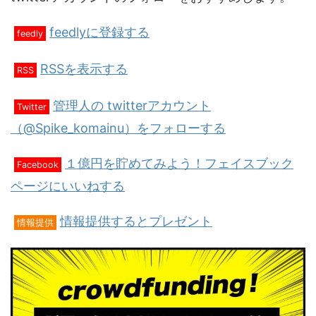
feedlyに登録する
feedly
RSSを表示する
RSS
管理人の twitterアカウント
Twitter
（@Spike_komainu）をフォローする
１億円を貯めてみよう！フェイスブック
Facebook
ページにいいねする
情報提供するとプレゼント
情報提供