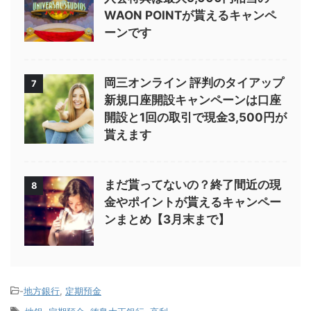
WAON POINTが貰えるキャンペ
ーンです
岡三オンライン 評判のタイアップ
7
新規口座開設キャンペーンは口座
開設と1回の取引で現金3,500円が
貰えます
まだ貰ってないの？終了間近の現
8
金やポイントが貰えるキャンペー
ンまとめ【3月末まで】
-
地方銀行
,
定期預金