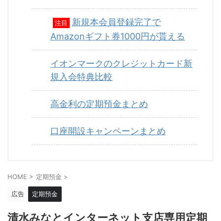
新規本会員登録完了で
注目
Amazonギフト券1000円が貰える
イオンマークのクレジットカード新
規入会特典比較
高金利の定期預金まとめ
口座開設キャンペーンまとめ
HOME
>
定期預金
>
広告
定期預金
清水みなとインターネット支店専用定期