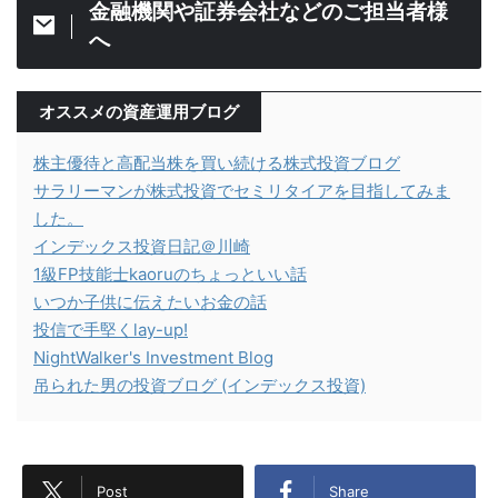
金融機関や証券会社などのご担当者様
へ
オススメの資産運用ブログ
株主優待と高配当株を買い続ける株式投資ブログ
サラリーマンが株式投資でセミリタイアを目指してみま
した。
インデックス投資日記＠川崎
1級FP技能士kaoruのちょっといい話
いつか子供に伝えたいお金の話
投信で手堅くlay-up!
NightWalker's Investment Blog
吊られた男の投資ブログ (インデックス投資)
Post
Share