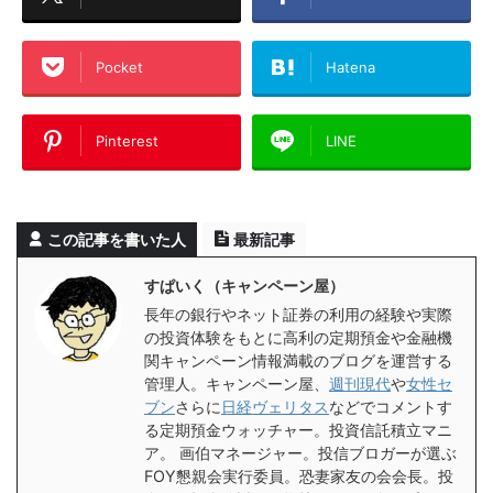
Pocket
Hatena
Pinterest
LINE
この記事を書いた人
最新記事
すぱいく（キャンペーン屋）
長年の銀行やネット証券の利用の経験や実際
の投資体験をもとに高利の定期預金や金融機
関キャンペーン情報満載のブログを運営する
管理人。キャンペーン屋、
週刊現代
や
女性セ
ブン
さらに
日経ヴェリタス
などでコメントす
る定期預金ウォッチャー。投資信託積立マニ
ア。 画伯マネージャー。投信ブロガーが選ぶ
FOY懇親会実行委員。恐妻家友の会会長。投