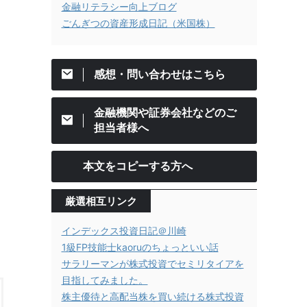
金融リテラシー向上ブログ
ごんぎつの資産形成日記（米国株）
感想・問い合わせはこちら
金融機関や証券会社などのご
担当者様へ
本文をコピーする方へ
厳選相互リンク
インデックス投資日記＠川崎
1級FP技能士kaoruのちょっといい話
サラリーマンが株式投資でセミリタイアを
目指してみました。
株主優待と高配当株を買い続ける株式投資