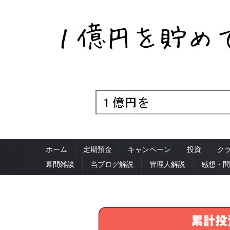
ホーム
定期預金
キャンペーン
投資
ク
幕間雑談
当ブログ解説
管理人解説
感想・問