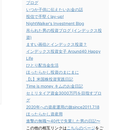
ブログ
いつか子供に伝えたいお金の話
投信で手堅くlay-up!
NightWalker's Investment Blog
吊られた男の投資ブログ (インデックス投
資)
ますい画伯とインデックス投資？
インデックス投資女子 Around40 Happy
Life
ひとり配当金生活
ほったらかし投資のまにまに
【L】米国株投資実践日記
Time is money キムのお金日記
セミリタイア資金3000万円を目指すブロ
グ
2020年への資産運用の旅since2011.7.18
ほったらかし資産用
進撃の無職〜40代で失業した男の日記〜
この他の相互リンクは
こちらのページ
をご