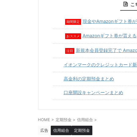
こ
現金やAmazonギフト券
期間限定
Amazonギフト券が貰える
おススメ
新規本会員登録完了で Amaz
注目
イオンマークのクレジットカード新
高金利の定期預金まとめ
口座開設キャンペーンまとめ
HOME
>
定期預金
>
信用組合
>
広告
信用組合
定期預金