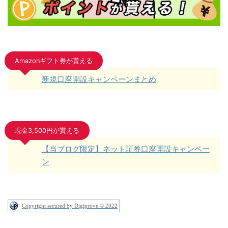
Amazonギフト券が貰える
新規口座開設キャンペーンまとめ
現金3,500円が貰える
【当ブログ限定】ネット証券口座開設キャンペー
ン
Copyright secured by Digiprove © 2022