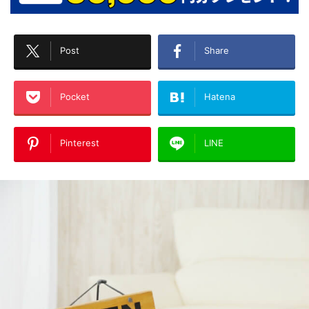
Post
Share
Pocket
Hatena
Pinterest
LINE