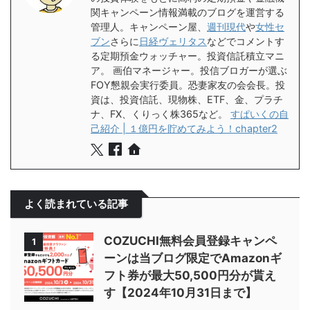
関キャンペーン情報満載のブログを運営する
管理人。キャンペーン屋、
週刊現代
や
女性セ
ブン
さらに
日経ヴェリタス
などでコメントす
る定期預金ウォッチャー。投資信託積立マニ
ア。 画伯マネージャー。投信ブロガーが選ぶ
FOY懇親会実行委員。恐妻家友の会会長。投
資は、投資信託、現物株、ETF、金、プラチ
ナ、FX、くりっく株365など。
すぱいくの自
己紹介 | １億円を貯めてみよう！chapter2
よく読まれている記事
COZUCHI無料会員登録キャンペ
1
ーンは当ブログ限定でAmazonギ
フト券が最大50,500円分が貰え
す【2024年10月31日まで】