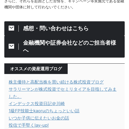
さらに、それらを起因とした苦情を、キャンペーン等実施元である金融
機関や団体に対して行わないでください。
感想・問い合わせはこちら
金融機関や証券会社などのご担当者様
へ
オススメの資産運用ブログ
株主優待と高配当株を買い続ける株式投資ブログ
サラリーマンが株式投資でセミリタイアを目指してみま
した。
インデックス投資日記＠川崎
1級FP技能士kaoruのちょっといい話
いつか子供に伝えたいお金の話
投信で手堅くlay-up!