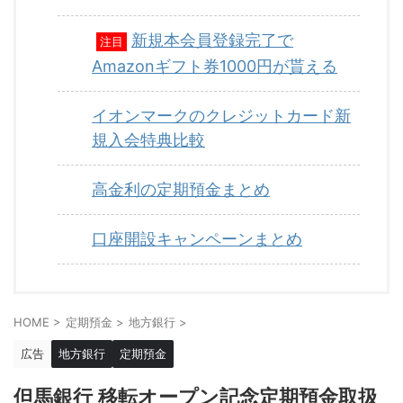
新規本会員登録完了で
注目
Amazonギフト券1000円が貰える
イオンマークのクレジットカード新
規入会特典比較
高金利の定期預金まとめ
口座開設キャンペーンまとめ
HOME
>
定期預金
>
地方銀行
>
広告
地方銀行
定期預金
但馬銀行 移転オープン記念定期預金取扱