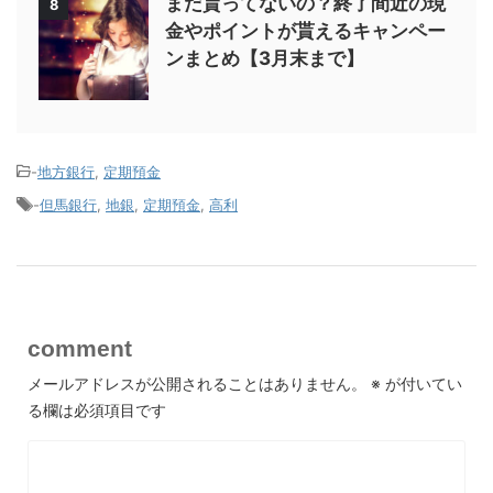
まだ貰ってないの？終了間近の現
8
金やポイントが貰えるキャンペー
ンまとめ【3月末まで】
-
地方銀行
,
定期預金
-
但馬銀行
,
地銀
,
定期預金
,
高利
comment
メールアドレスが公開されることはありません。
※
が付いてい
る欄は必須項目です