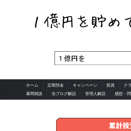
ホーム
定期預金
キャンペーン
投資
ク
幕間雑談
当ブログ解説
管理人解説
感想・問