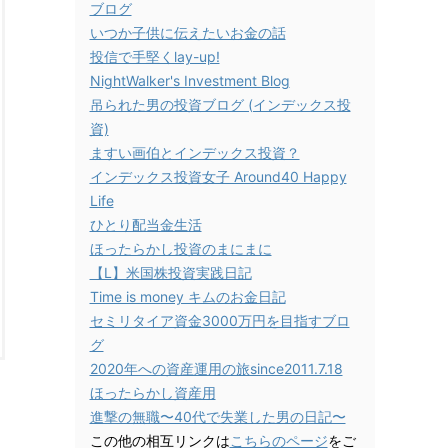
ブログ
いつか子供に伝えたいお金の話
投信で手堅くlay-up!
NightWalker's Investment Blog
吊られた男の投資ブログ (インデックス投
資)
ますい画伯とインデックス投資？
インデックス投資女子 Around40 Happy
Life
ひとり配当金生活
ほったらかし投資のまにまに
【L】米国株投資実践日記
Time is money キムのお金日記
セミリタイア資金3000万円を目指すブロ
グ
2020年への資産運用の旅since2011.7.18
ほったらかし資産用
進撃の無職〜40代で失業した男の日記〜
この他の相互リンクは
こちらのページ
をご