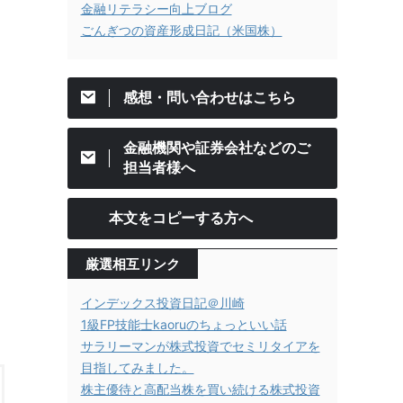
金融リテラシー向上ブログ
ごんぎつの資産形成日記（米国株）
感想・問い合わせはこちら
金融機関や証券会社などのご
担当者様へ
本文をコピーする方へ
厳選相互リンク
インデックス投資日記＠川崎
1級FP技能士kaoruのちょっといい話
サラリーマンが株式投資でセミリタイアを
目指してみました。
株主優待と高配当株を買い続ける株式投資