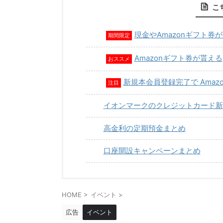
こ
現金やAmazonギフト券
期間限定
Amazonギフト券が貰える
おススメ
新規本会員登録完了で Amaz
注目
イオンマークのクレジットカード新
高金利の定期預金まとめ
口座開設キャンペーンまとめ
HOME
>
イベント
>
広告
イベント