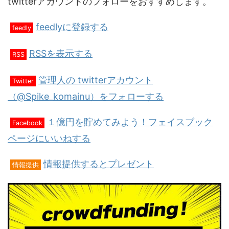
twitterアカウントのフォローをおすすめします。
feedlyに登録する
feedly
RSSを表示する
RSS
管理人の twitterアカウント
Twitter
（@Spike_komainu）をフォローする
１億円を貯めてみよう！フェイスブック
Facebook
ページにいいねする
情報提供するとプレゼント
情報提供