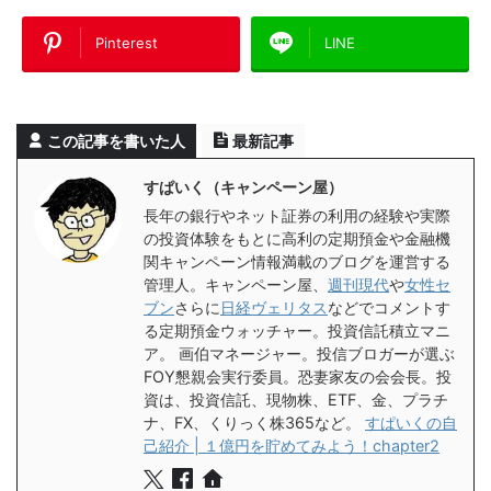
Pinterest
LINE
この記事を書いた人
最新記事
すぱいく（キャンペーン屋）
長年の銀行やネット証券の利用の経験や実際
の投資体験をもとに高利の定期預金や金融機
関キャンペーン情報満載のブログを運営する
管理人。キャンペーン屋、
週刊現代
や
女性セ
ブン
さらに
日経ヴェリタス
などでコメントす
る定期預金ウォッチャー。投資信託積立マニ
ア。 画伯マネージャー。投信ブロガーが選ぶ
FOY懇親会実行委員。恐妻家友の会会長。投
資は、投資信託、現物株、ETF、金、プラチ
ナ、FX、くりっく株365など。
すぱいくの自
己紹介 | １億円を貯めてみよう！chapter2