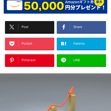
Post
Share
Pocket
Hatena
Pinterest
LINE