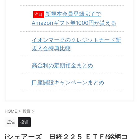
新規本会員登録完了で
注目
Amazonギフト券1000円が貰える
イオンマークのクレジットカード新
規入会特典比較
高金利の定期預金まとめ
口座開設キャンペーンまとめ
HOME
>
投資
>
広告
投資
iシェアーズ 日経２２５ ＥＴＦ(銘柄コ