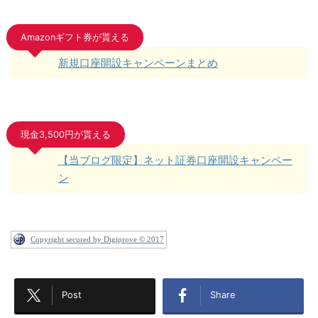
Amazonギフト券が貰える
新規口座開設キャンペーンまとめ
現金3,500円が貰える
【当ブログ限定】ネット証券口座開設キャンペー
ン
Copyright secured by Digiprove © 2017
Post
Share