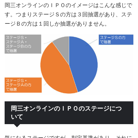
岡三オンラインのＩＰＯのイメージはこんな感じで
す。つまりステージＳの方は３回抽選があり、ステ
ージＢの方は１回しか抽選がありません。
岡三オンラインのＩＰＯのステージにつ
いて
気になるステージですが、判定基準があり、それに