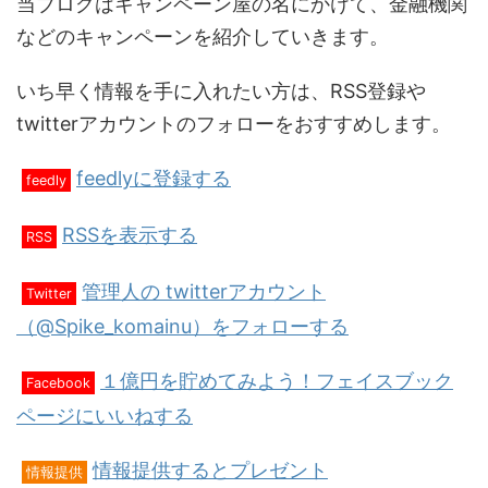
当ブログはキャンペーン屋の名にかけて、金融機関
などのキャンペーンを紹介していきます。
いち早く情報を手に入れたい方は、RSS登録や
twitterアカウントのフォローをおすすめします。
feedlyに登録する
feedly
RSSを表示する
RSS
管理人の twitterアカウント
Twitter
（@Spike_komainu）をフォローする
１億円を貯めてみよう！フェイスブック
Facebook
ページにいいねする
情報提供するとプレゼント
情報提供