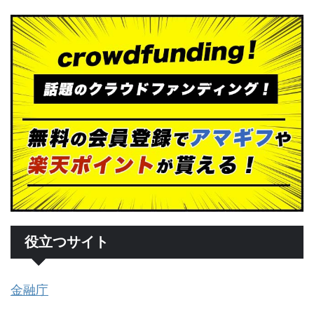
役立つサイト
金融庁