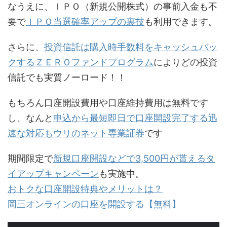
なうえに、ＩＰＯ（新規公開株式）の事前入金も不
要で
ＩＰＯ当選確率アップの裏技
も利用できます。
さらに、
投資信託は購入時手数料をキャッシュバッ
クするＺＥＲＯファンドプログラム
によりどの投資
信託でも実質ノーロード！！
もちろん口座開設費用や口座維持費用は無料です
し、なんと
申込から最短即日で口座開設完了する迅
速な対応もウリのネット専業証券
です
期間限定で
新規口座開設などで3,500円が貰えるタ
イアップキャンペーン
も実施中。
おトクな口座開設特典やメリットは？
岡三オンラインの口座を開設する【無料】