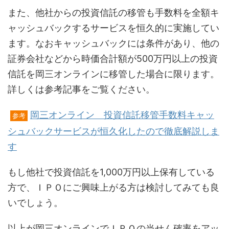
また、他社からの投資信託の移管も手数料を全額キ
ャッシュバックするサービスを恒久的に実施してい
ます。なおキャッシュバックには条件があり、他の
証券会社などから時価合計額が500万円以上の投資
信託を岡三オンラインに移管した場合に限ります。
詳しくは参考記事をご覧ください。
岡三オンライン 投資信託移管手数料キャッ
参考
シュバックサービスが恒久化したので徹底解説しま
す
もし他社で投資信託を1,000万円以上保有している
方で、ＩＰＯにご興味上がる方は検討してみても良
いでしょう。
以上が岡三オンラインでＩＰＯの当せん確率をアッ