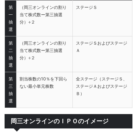
第
（岡三オンラインの割り
ステージＳ
一
当て株式数ー第三抽選
抽
分）÷２
選
第
（岡三オンラインの割り
ステージＳおよびステージ
二
当て株式数ー第三抽選
Ａ
抽
分）÷２
選
第
割当株数の10％を下回ら
全ステージ（ステージＳ、
三
ない最小単元株数
ステージＡおよびステージ
抽
Ｂ）
選
岡三オンラインのＩＰＯのイメージ