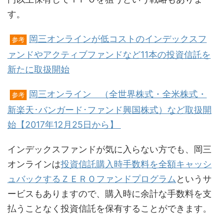
す。
岡三オンラインが低コストのインデックスフ
参考
ァンドやアクティブファンドなど11本の投資信託を
新たに取扱開始
岡三オンライン （全世界株式・全米株式・
参考
新楽天･バンガード･ファンド興国株式）など取扱開
始【2017年12月25日から】
インデックスファンドが気に入らない方でも、岡三
オンラインは
投資信託購入時手数料を全額キャッシ
ュバックするＺＥＲＯファンドプログラム
というサ
ービスもありますので、購入時に余計な手数料を支
払うことなく投資信託を保有することができます。