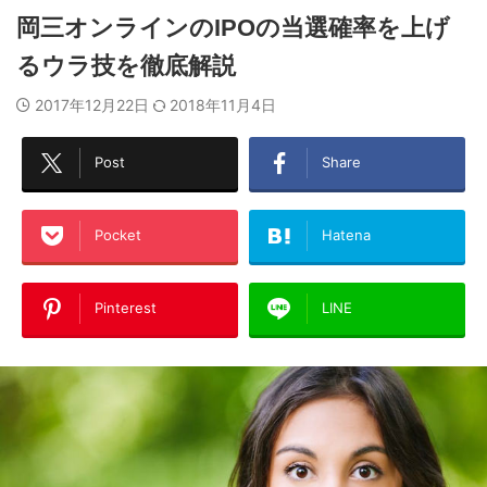
岡三オンラインのIPOの当選確率を上げ
るウラ技を徹底解説
2017年12月22日
2018年11月4日
Post
Share
Pocket
Hatena
Pinterest
LINE