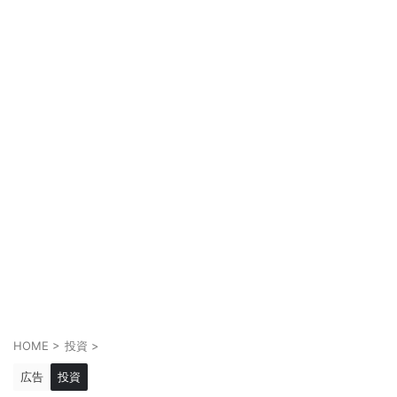
HOME
>
投資
>
広告
投資