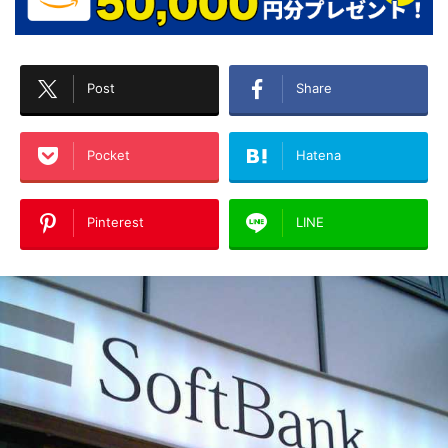
Post
Share
Pocket
Hatena
Pinterest
LINE