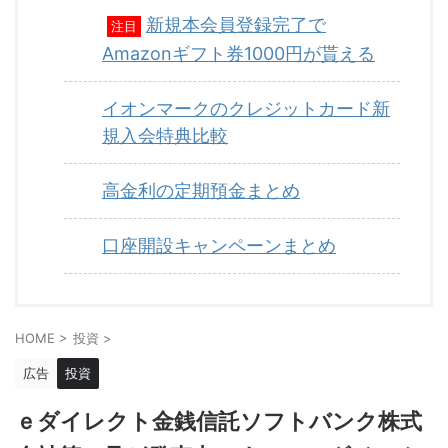
新規本会員登録完了で
注目
Amazonギフト券1000円が貰える
イオンマークのクレジットカード新
規入会特典比較
高金利の定期預金まとめ
口座開設キャンペーンまとめ
HOME
>
投資
>
広告
投資
ｅダイレクト金銭信託ソフトバンク株式