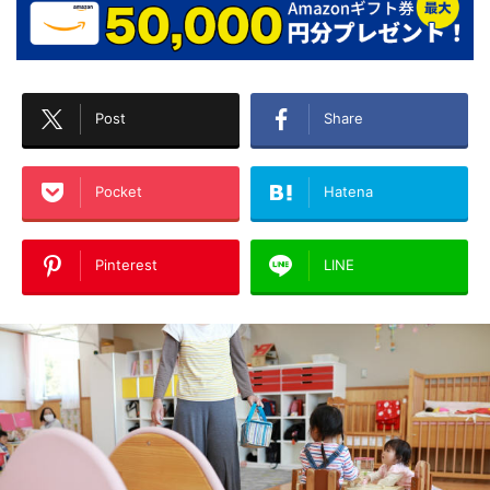
Post
Share
Pocket
Hatena
Pinterest
LINE