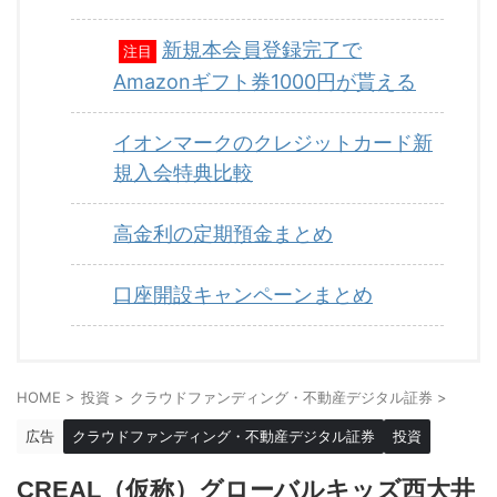
新規本会員登録完了で
注目
Amazonギフト券1000円が貰える
イオンマークのクレジットカード新
規入会特典比較
高金利の定期預金まとめ
口座開設キャンペーンまとめ
HOME
>
投資
>
クラウドファンディング・不動産デジタル証券
>
広告
クラウドファンディング・不動産デジタル証券
投資
CREAL（仮称）グローバルキッズ西大井