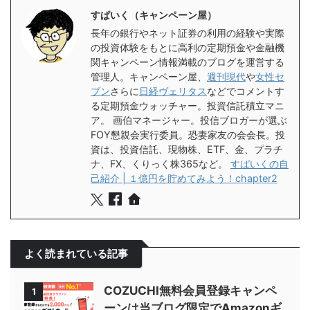
すぱいく（キャンペーン屋）
長年の銀行やネット証券の利用の経験や実際
の投資体験をもとに高利の定期預金や金融機
関キャンペーン情報満載のブログを運営する
管理人。キャンペーン屋、
週刊現代
や
女性セ
ブン
さらに
日経ヴェリタス
などでコメントす
る定期預金ウォッチャー。投資信託積立マニ
ア。 画伯マネージャー。投信ブロガーが選ぶ
FOY懇親会実行委員。恐妻家友の会会長。投
資は、投資信託、現物株、ETF、金、プラチ
ナ、FX、くりっく株365など。
すぱいくの自
己紹介 | １億円を貯めてみよう！chapter2
よく読まれている記事
COZUCHI無料会員登録キャンペ
1
ーンは当ブログ限定でAmazonギ