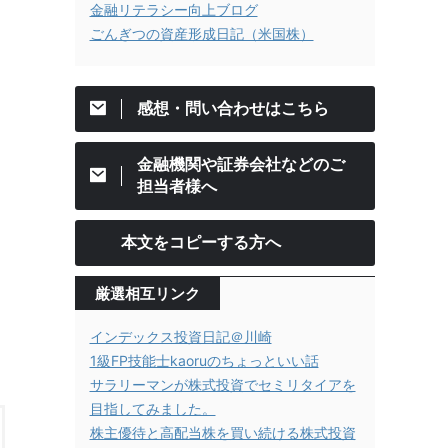
金融リテラシー向上ブログ
ごんぎつの資産形成日記（米国株）
感想・問い合わせはこちら
金融機関や証券会社などのご
担当者様へ
本文をコピーする方へ
厳選相互リンク
インデックス投資日記＠川崎
1級FP技能士kaoruのちょっといい話
サラリーマンが株式投資でセミリタイアを
目指してみました。
株主優待と高配当株を買い続ける株式投資