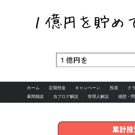
ホーム
定期預金
キャンペーン
投資
ク
幕間雑談
当ブログ解説
管理人解説
感想・問