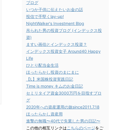
ブログ
いつか子供に伝えたいお金の話
投信で手堅くlay-up!
NightWalker's Investment Blog
吊られた男の投資ブログ (インデックス投
資)
ますい画伯とインデックス投資？
インデックス投資女子 Around40 Happy
Life
ひとり配当金生活
ほったらかし投資のまにまに
【L】米国株投資実践日記
Time is money キムのお金日記
セミリタイア資金3000万円を目指すブロ
グ
2020年への資産運用の旅since2011.7.18
ほったらかし資産用
進撃の無職〜40代で失業した男の日記〜
この他の相互リンクは
こちらのページ
をご