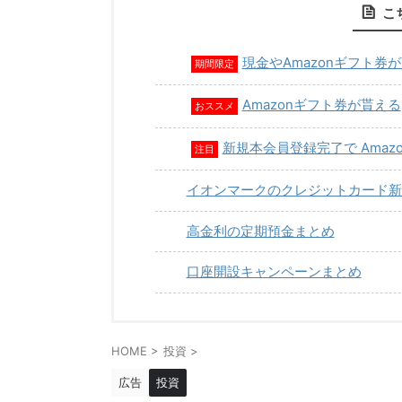
こ
現金やAmazonギフト券
期間限定
Amazonギフト券が貰える
おススメ
新規本会員登録完了で Amaz
注目
イオンマークのクレジットカード新
高金利の定期預金まとめ
口座開設キャンペーンまとめ
HOME
>
投資
>
広告
投資