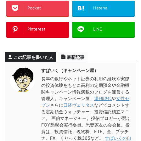
Pocket
Hatena
Pinterest
LINE
この記事を書いた人
最新記事
すぱいく（キャンペーン屋）
長年の銀行やネット証券の利用の経験や実際
の投資体験をもとに高利の定期預金や金融機
関キャンペーン情報満載のブログを運営する
管理人。キャンペーン屋、
週刊現代
や
女性セ
ブン
さらに
日経ヴェリタス
などでコメントす
る定期預金ウォッチャー。投資信託積立マニ
ア。 画伯マネージャー。投信ブロガーが選ぶ
FOY懇親会実行委員。恐妻家友の会会長。投
資は、投資信託、現物株、ETF、金、プラチ
ナ、FX、くりっく株365など。
すぱいくの自