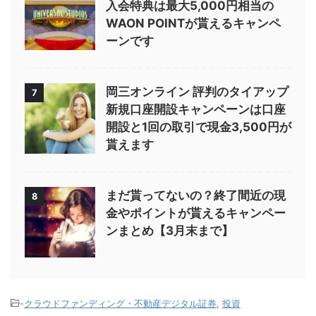
入会特典は最大5,000円相当の
WAON POINTが貰えるキャンペ
ーンです
岡三オンライン 評判のタイアップ
7
新規口座開設キャンペーンは口座
開設と1回の取引で現金3,500円が
貰えます
まだ貰ってないの？終了間近の現
8
金やポイントが貰えるキャンペー
ンまとめ【3月末まで】
-
クラウドファンディング・不動産デジタル証券
,
投資