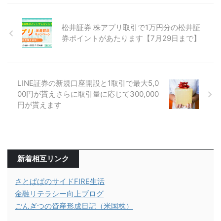
松井証券 株アプリ取引で1万円分の松井証
券ポイントがあたります【7月29日まで】
LINE証券の新規口座開設と1取引で最大5,0
00円が貰えさらに取引量に応じて300,000
円が貰えます
新着相互リンク
さとぱぱのサイドFIRE生活
金融リテラシー向上ブログ
ごんぎつの資産形成日記（米国株）