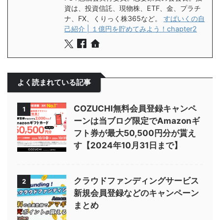
資は、投資信託、現物株、ETF、金、プラチ
ナ、FX、くりっく株365など。
すぱいくの自
己紹介 | １億円を貯めてみよう！chapter2
よく読まれている記事
COZUCHI無料会員登録キャンペ
1
ーンは当ブログ限定でAmazonギ
フト券が最大50,500円分が貰え
す【2024年10月31日まで】
クラウドファンディングサービス
2
新規会員登録などのキャンペーン
まとめ