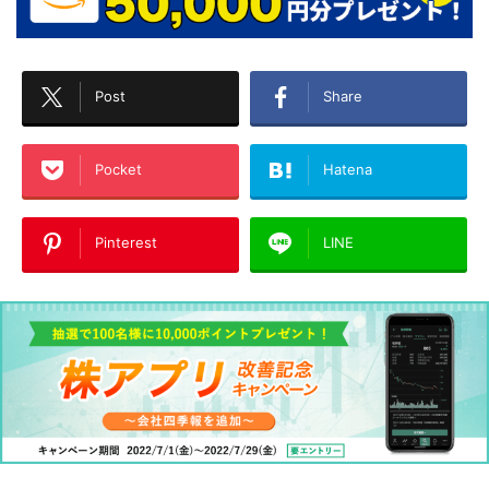
Post
Share
Pocket
Hatena
Pinterest
LINE