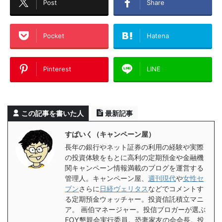
Post
Share
Pocket
Hatena
Pinterest
LINE
この記事を書いた人
最新記事
すぱいく（キャンペーン屋）
長年の銀行やネット証券の利用の経験や実際
の投資体験をもとに高利の定期預金や金融機
関キャンペーン情報満載のブログを運営する
管理人。キャンペーン屋、
週刊現代
や
女性セ
ブン
さらに
日経ヴェリタス
などでコメントす
る定期預金ウォッチャー。投資信託積立マニ
ア。 画伯マネージャー。投信ブロガーが選ぶ
FOY懇親会実行委員。恐妻家友の会会長。投