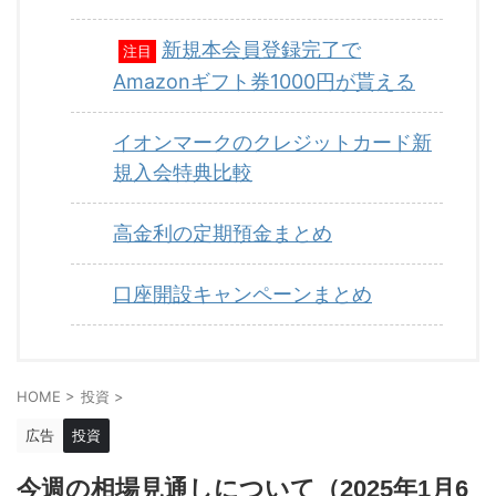
新規本会員登録完了で
注目
Amazonギフト券1000円が貰える
イオンマークのクレジットカード新
規入会特典比較
高金利の定期預金まとめ
口座開設キャンペーンまとめ
HOME
>
投資
>
広告
投資
今週の相場見通しについて（2025年1月6