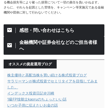
る機会損失等により被った損害について一切の責任を負いかねます。
さらに、それらを起因とした苦情を、キャンペーン等実施元である金融
機関や団体に対して行わないでください。
感想・問い合わせはこちら
金融機関や証券会社などのご担当者様
へ
オススメの資産運用ブログ
株主優待と高配当株を買い続ける株式投資ブログ
サラリーマンが株式投資でセミリタイアを目指してみま
した。
インデックス投資日記＠川崎
1級FP技能士kaoruのちょっといい話
いつか子供に伝えたいお金の話