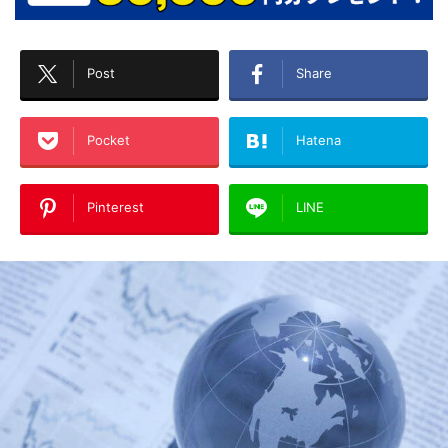
Post
Share
Pocket
Hatena
Pinterest
LINE