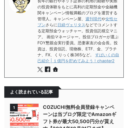
長年の銀行やネット証券の利用の経験や実際
の投資体験をもとに高利の定期預金や金融機
関キャンペーン情報満載のブログを運営する
管理人。キャンペーン屋、
週刊現代
や
女性セ
ブン
さらに
日経ヴェリタス
などでコメントす
る定期預金ウォッチャー。投資信託積立マニ
ア。 画伯マネージャー。投信ブロガーが選ぶ
FOY懇親会実行委員。恐妻家友の会会長。投
資は、投資信託、現物株、ETF、金、プラチ
ナ、FX、くりっく株365など。
すぱいくの自
己紹介 | １億円を貯めてみよう！chapter2
よく読まれている記事
COZUCHI無料会員登録キャンペ
1
ーンは当ブログ限定でAmazonギ
フト券が最大50,500円分が貰え