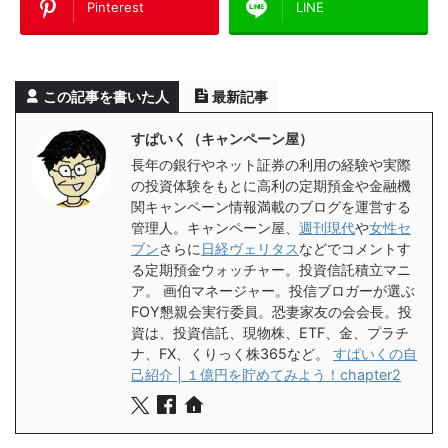
Pinterest
LINE
この記事を書いた人
最新記事
すぱいく（キャンペーン屋）
長年の銀行やネット証券の利用の経験や実際
の投資体験をもとに高利の定期預金や金融機
関キャンペーン情報満載のブログを運営する
管理人。キャンペーン屋、
週刊現代
や
女性セ
ブン
さらに
日経ヴェリタス
などでコメントす
る定期預金ウォッチャー。投資信託積立マニ
ア。 画伯マネージャー。投信ブロガーが選ぶ
FOY懇親会実行委員。恐妻家友の会会長。投
資は、投資信託、現物株、ETF、金、プラチ
ナ、FX、くりっく株365など。
すぱいくの自
己紹介 | １億円を貯めてみよう！chapter2