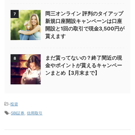
岡三オンライン 評判のタイアップ
7
新規口座開設キャンペーンは口座
開設と1回の取引で現金3,500円が
貰えます
まだ貰ってないの？終了間近の現
8
金やポイントが貰えるキャンペー
ンまとめ【3月末まで】
-
投資
-
SBI証券
,
信用取引