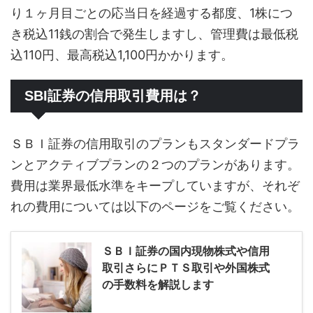
り１ヶ月目ごとの応当日を経過する都度、1株につ
き税込11銭の割合で発生しますし、管理費は最低税
込110円、最高税込1,100円かかります。
SBI証券の信用取引費用は？
ＳＢＩ証券の信用取引のプランもスタンダードプラ
ンとアクティブプランの２つのプランがあります。
費用は業界最低水準をキープしていますが、それぞ
れの費用については以下のページをご覧ください。
ＳＢＩ証券の国内現物株式や信用
取引さらにＰＴＳ取引や外国株式
の手数料を解説します