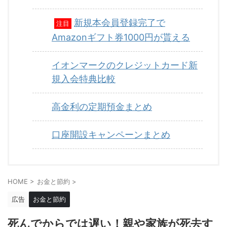
新規本会員登録完了で
注目
Amazonギフト券1000円が貰える
イオンマークのクレジットカード新
規入会特典比較
高金利の定期預金まとめ
口座開設キャンペーンまとめ
HOME
>
お金と節約
>
広告
お金と節約
死んでからでは遅い！親や家族が死去す