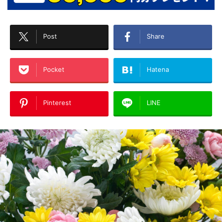
Post
Share
Pocket
Hatena
Pinterest
LINE