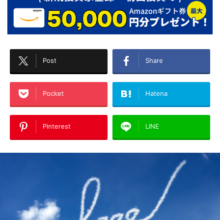
Post
Share
Pocket
Hatena
Pinterest
LINE