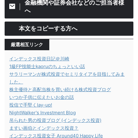
金融機関や証券会社などのご担当者様
へ
本文をコピーする方へ
厳選相互リンク
インデックス投資日記＠川崎
1級FP技能士kaoruのちょっといい話
サラリーマンが株式投資でセミリタイアを目指してみま
した。
株主優待と高配当株を買い続ける株式投資ブログ
いつか子供に伝えたいお金の話
投信で手堅くlay-up!
NightWalker's Investment Blog
吊られた男の投資ブログ (インデックス投資)
ますい画伯とインデックス投資？
インデックス投資女子 Around40 Happy Life