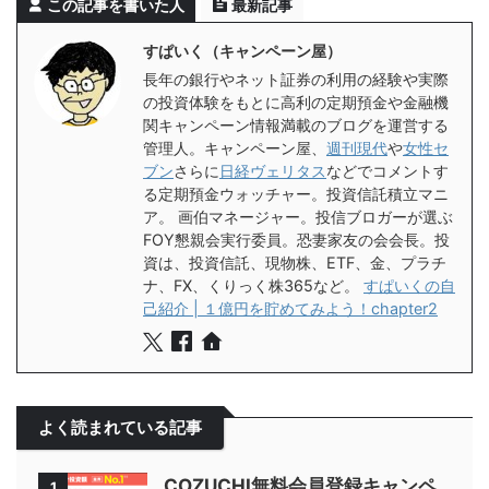
この記事を書いた人
最新記事
すぱいく（キャンペーン屋）
長年の銀行やネット証券の利用の経験や実際
の投資体験をもとに高利の定期預金や金融機
関キャンペーン情報満載のブログを運営する
管理人。キャンペーン屋、
週刊現代
や
女性セ
ブン
さらに
日経ヴェリタス
などでコメントす
る定期預金ウォッチャー。投資信託積立マニ
ア。 画伯マネージャー。投信ブロガーが選ぶ
FOY懇親会実行委員。恐妻家友の会会長。投
資は、投資信託、現物株、ETF、金、プラチ
ナ、FX、くりっく株365など。
すぱいくの自
己紹介 | １億円を貯めてみよう！chapter2
よく読まれている記事
COZUCHI無料会員登録キャンペ
1