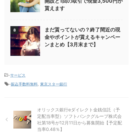
開設と1回の取引で現金3,500円が
貰えます
まだ貰ってないの？終了間近の現
8
金やポイントが貰えるキャンペー
ンまとめ【3月末まで】
-
サービス
-
振込手数料無料
,
東京スター銀行
オリックス銀行eダイレクト金銭信託（予
定配当率型）ソフトバンクグループ株式会
社第18号が12月11日から募集開始【予定配
当率0.48％】