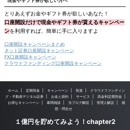
現金やギフト券が欲しい方へ
とりあえずお金やギフト券が欲しいあなた！
口座開設だけで現金やギフト券が貰えるキャンペー
ン
を利用すれば、簡単に手に入りますよ
口座開設キャンペーンまとめ
ネット証券口座開設キャンペーン
FX口座開設キャンペーン
クラウドファンディング口座開設キャンペーン
ホーム
定期預金
キャンペーン
投資
クラウドファンディン
グ・不動産デジタル証券
お金と節約
サービス
高金利定期預金
お得なキャンペーン
幕間雑談
当ブログ解説
管理人解説
感
想・問合せ
１億円を貯めてみよう！chapter2