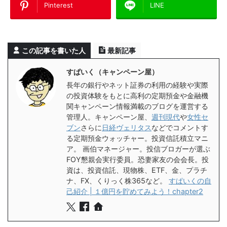
Pinterest
LINE
この記事を書いた人
最新記事
すぱいく（キャンペーン屋）
長年の銀行やネット証券の利用の経験や実際
の投資体験をもとに高利の定期預金や金融機
関キャンペーン情報満載のブログを運営する
管理人。キャンペーン屋、
週刊現代
や
女性セ
ブン
さらに
日経ヴェリタス
などでコメントす
る定期預金ウォッチャー。投資信託積立マニ
ア。 画伯マネージャー。投信ブロガーが選ぶ
FOY懇親会実行委員。恐妻家友の会会長。投
資は、投資信託、現物株、ETF、金、プラチ
ナ、FX、くりっく株365など。
すぱいくの自
己紹介 | １億円を貯めてみよう！chapter2