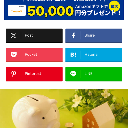
Post
Share
Pocket
Hatena
Pinterest
LINE