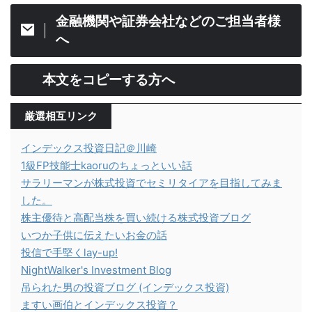
金融機関や証券会社などのご担当者様
へ
本文をコピーする方へ
厳選相互リンク
インデックス投資日記＠川崎
1級FP技能士kaoruのちょっといい話
サラリーマンが株式投資でセミリタイアを目指してみま
した。
株主優待と高配当株を買い続ける株式投資ブログ
いつか子供に伝えたいお金の話
投信で手堅くlay-up!
NightWalker's Investment Blog
吊られた男の投資ブログ (インデックス投資)
ますい画伯とインデックス投資？