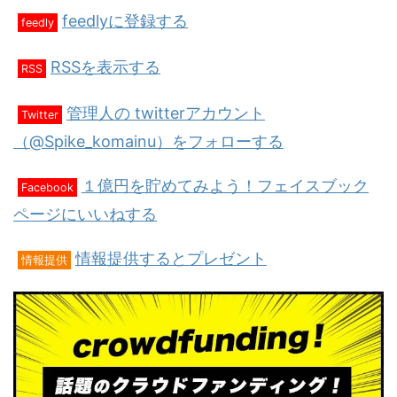
feedlyに登録する
feedly
RSSを表示する
RSS
管理人の twitterアカウント
Twitter
（@Spike_komainu）をフォローする
１億円を貯めてみよう！フェイスブック
Facebook
ページにいいねする
情報提供するとプレゼント
情報提供