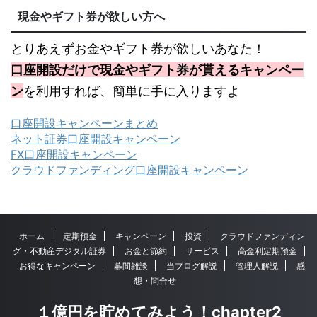
現金やギフト券が欲しい方へ
とりあえずお金やギフト券が欲しいあなた！
口座開設だけで現金やギフト券が貰えるキャンペー
ン
を利用すれば、簡単に手に入りますよ
口座開設キャンペーンまとめ
ネット証券口座開設キャンペーン
FX口座開設キャンペーン
クラウドファンディング口座開設キャンペーン
ホーム
定期預金
キャンペーン
投資
クラウドファンディン
グ・不動産デジタル証券
お金と節約
サービス
高金利定期預金
お得なキャンペーン
幕間雑談
当ブログ解説
管理人解説
感
想・問合せ
１億円を貯めてみよう！chapter2