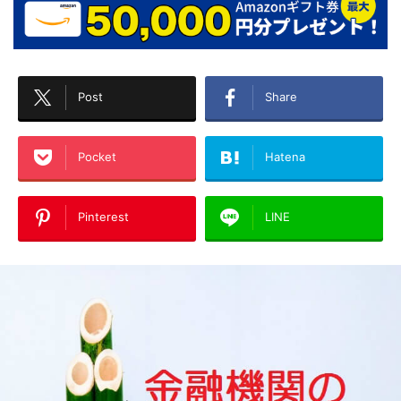
Post
Share
Pocket
Hatena
Pinterest
LINE