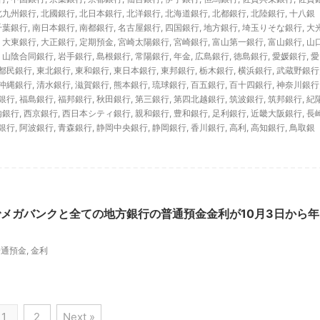
北九州銀行
,
北國銀行
,
北日本銀行
,
北洋銀行
,
北海道銀行
,
北都銀行
,
北陸銀行
,
十八銀
千葉銀行
,
南日本銀行
,
南都銀行
,
名古屋銀行
,
四国銀行
,
地方銀行
,
埼玉りそな銀行
,
大
,
大東銀行
,
大正銀行
,
定期預金
,
宮崎太陽銀行
,
宮崎銀行
,
富山第一銀行
,
富山銀行
,
山
,
山陰合同銀行
,
岩手銀行
,
島根銀行
,
常陽銀行
,
年金
,
広島銀行
,
徳島銀行
,
愛媛銀行
,
愛
都民銀行
,
東北銀行
,
東和銀行
,
東日本銀行
,
東邦銀行
,
栃木銀行
,
横浜銀行
,
武蔵野銀行
沖縄銀行
,
清水銀行
,
滋賀銀行
,
熊本銀行
,
琉球銀行
,
百五銀行
,
百十四銀行
,
神奈川銀行
銀行
,
福島銀行
,
福邦銀行
,
秋田銀行
,
第三銀行
,
第四北越銀行
,
筑波銀行
,
筑邦銀行
,
紀
内銀行
,
西京銀行
,
西日本シティ銀行
,
親和銀行
,
豊和銀行
,
足利銀行
,
近畿大阪銀行
,
長
銀行
,
阿波銀行
,
青森銀行
,
静岡中央銀行
,
静岡銀行
,
香川銀行
,
高利
,
高知銀行
,
鳥取銀
メガバンクと全ての地方銀行の普通預金金利が10月3日から年
普通預金
,
金利
1
2
Next »