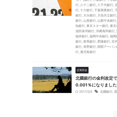
行
,
八十二銀行
,
八千代銀行
,
行
,
十六銀行
,
千葉興業銀行
,
銀行
,
大分銀行
,
大垣共立銀行
銀行
,
山形銀行
,
山梨中央銀行
知銀行
,
東京スター銀行
,
東京
池田泉州銀行
,
沖縄海邦銀行
,
福井銀行
,
福岡中央銀行
,
福岡
銀行
,
群馬銀行
,
肥後銀行
,
荘
銀行
,
長野銀行
,
関西アーバン
行
,
鹿児島銀行
定期預金
北國銀行の金利改定で
0.001％になりました
2017/2/5
北國銀行
,