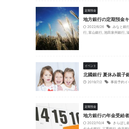
定期預金
地方銀行の定期預金
2022/6/26
みなと銀
行
,
富山銀行
,
池田泉州銀行
,
イベント
北國銀行 夏休み親子
2019/7/2
事前予約イ
定期預金
地方銀行の年金受給
2022/10/4
きらぼし
七十七銀行
,
三重銀行
,
中京銀