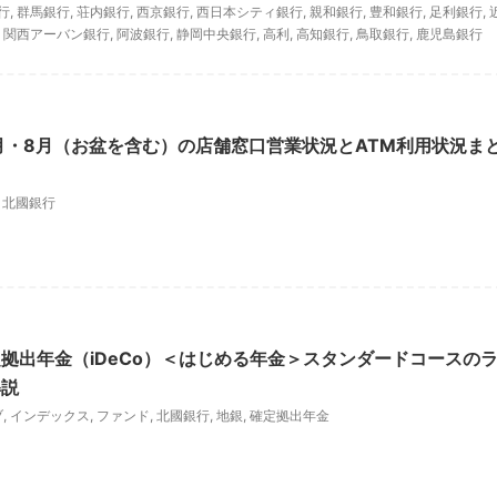
行
,
群馬銀行
,
荘内銀行
,
西京銀行
,
西日本シティ銀行
,
親和銀行
,
豊和銀行
,
足利銀行
,
,
関西アーバン銀行
,
阿波銀行
,
静岡中央銀行
,
高利
,
高知銀行
,
鳥取銀行
,
鹿児島銀行
7月・8月（お盆を含む）の店舗窓口営業状況とATM利用状況ま
,
北國銀行
拠出年金（iDeCo）＜はじめる年金＞スタンダードコースの
解説
ブ
,
インデックス
,
ファンド
,
北國銀行
,
地銀
,
確定拠出年金