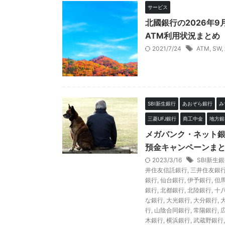
サービス
北國銀行の2026年
ATM利用状況まとめ
2021/7/24
ATM
,
SW
,
SBI新生銀行
あおぞら銀行
み
三菱UFJ銀行
商工中金
地方銀
メガバンク・ネット
預金キャンペーンまと
2023/3/16
SBI新生
井住友信託銀行
,
三井住友銀
銀行
,
仙台銀行
,
伊予銀行
,
但
銀行
,
北都銀行
,
北陸銀行
,
十
な銀行
,
大光銀行
,
大分銀行
,
行
,
山陰合同銀行
,
常陽銀行
,
木銀行
,
横浜銀行
,
武蔵野銀行