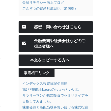
金融リテラシー向上ブログ
ごんぎつの資産形成日記（米国株）
感想・問い合わせはこちら
金融機関や証券会社などのご
担当者様へ
本文をコピーする方へ
厳選相互リンク
インデックス投資日記＠川崎
1級FP技能士kaoruのちょっといい話
サラリーマンが株式投資でセミリタイアを
目指してみました。
株主優待と高配当株を買い続ける株式投資