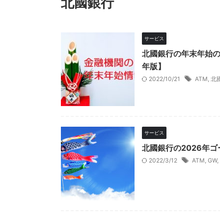
北國銀行
サービス
北國銀行の年末年始の
年版】
2022/10/21
ATM
,
北
サービス
北國銀行の2026年
2022/3/12
ATM
,
GW
,