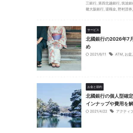
三銀行
,
第四北越銀行
,
筑波銀
畿大阪銀行
,
退職金
,
野村證券
サービス
北國銀行の2026年
め
2021/6/11
ATM
,
お盆
お金と節約
北國銀行の個人型確定
インナップや費用を
2021/4/22
アクティ