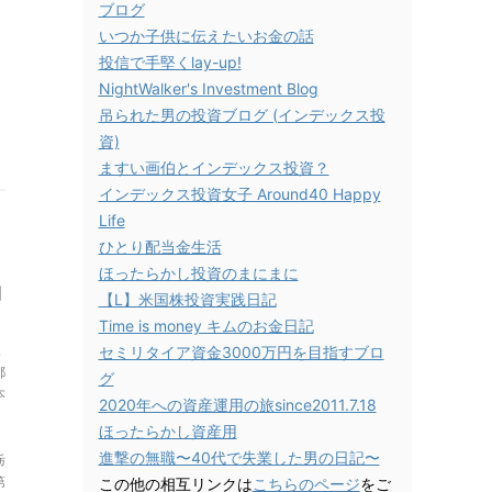
ブログ
いつか子供に伝えたいお金の話
投信で手堅くlay-up!
NightWalker's Investment Blog
吊られた男の投資ブログ (インデックス投
資)
ますい画伯とインデックス投資？
インデックス投資女子 Around40 Happy
Life
ひとり配当金生活
ほったらかし投資のまにまに
期
【L】米国株投資実践日記
Time is money キムのお金日記
三
セミリタイア資金3000万円を目指すブロ
都
グ
本
2020年への資産運用の旅since2011.7.18
ほったらかし資産用
進撃の無職〜40代で失業した男の日記〜
栃
第
この他の相互リンクは
こちらのページ
をご