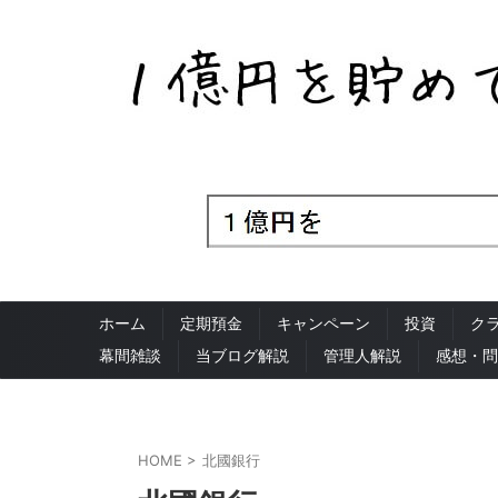
ホーム
定期預金
キャンペーン
投資
ク
幕間雑談
当ブログ解説
管理人解説
感想・問
HOME
>
北國銀行