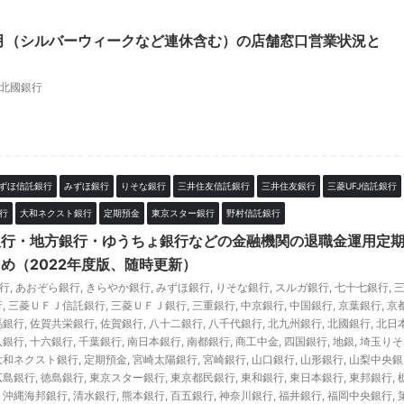
9月（シルバーウィークなど連休含む）の店舗窓口営業状況と
北國銀行
ずほ信託銀行
みずほ銀行
りそな銀行
三井住友信託銀行
三井住友銀行
三菱UFJ信託銀行
行
大和ネクスト銀行
定期預金
東京スター銀行
野村信託銀行
銀行・地方銀行・ゆうちょ銀行などの金融機関の退職金運用定
め（2022年度版、随時更新）
銀行
,
あおぞら銀行
,
きらやか銀行
,
みずほ銀行
,
りそな銀行
,
スルガ銀行
,
七十七銀行
,
行
,
三菱ＵＦＪ信託銀行
,
三菱ＵＦＪ銀行
,
三重銀行
,
中京銀行
,
中国銀行
,
京葉銀行
,
京
馬銀行
,
佐賀共栄銀行
,
佐賀銀行
,
八十二銀行
,
八千代銀行
,
北九州銀行
,
北國銀行
,
北日
八銀行
,
十六銀行
,
千葉銀行
,
南日本銀行
,
南都銀行
,
商工中金
,
四国銀行
,
地銀
,
埼玉りそ
大和ネクスト銀行
,
定期預金
,
宮崎太陽銀行
,
宮崎銀行
,
山口銀行
,
山形銀行
,
山梨中央銀
広島銀行
,
徳島銀行
,
東京スター銀行
,
東京都民銀行
,
東和銀行
,
東日本銀行
,
東邦銀行
,
,
沖縄海邦銀行
,
清水銀行
,
熊本銀行
,
百五銀行
,
神奈川銀行
,
福井銀行
,
福岡中央銀行
,