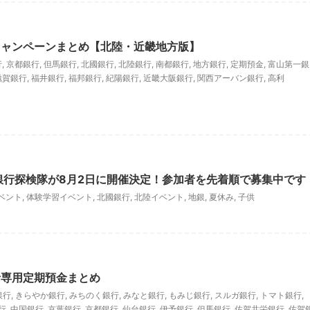
キャンペーンまとめ【北陸・近畿地方版】
行
,
京都銀行
,
但馬銀行
,
北國銀行
,
北陸銀行
,
南都銀行
,
地方銀行
,
定期預金
,
富山第一銀
滋賀銀行
,
福井銀行
,
福邦銀行
,
紀陽銀行
,
近畿大阪銀行
,
関西アーバン銀行
,
高利
銀行探検隊が8月2日に開催決定！参加者を先着順で募集中です
ベント
,
体験学習イベント
,
北國銀行
,
北陸イベント
,
地銀
,
夏休み
,
子供
者専用定期預金まとめ
銀行
,
きらやか銀行
,
みちのく銀行
,
みなと銀行
,
もみじ銀行
,
スルガ銀行
,
トマト銀行
,
行
,
中国銀行
,
京葉銀行
,
京都銀行
,
仙台銀行
,
伊予銀行
,
但馬銀行
,
佐賀共栄銀行
,
佐賀