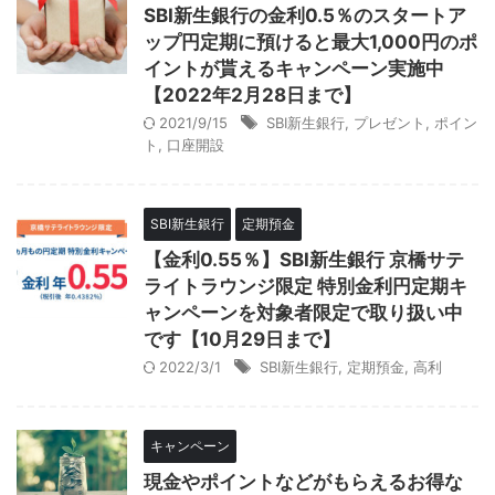
SBI新生銀行の金利0.5％のスタートア
ップ円定期に預けると最大1,000円のポ
イントが貰えるキャンペーン実施中
【2022年2月28日まで】
2021/9/15
SBI新生銀行
,
プレゼント
,
ポイン
ト
,
口座開設
SBI新生銀行
定期預金
【金利0.55％】SBI新生銀行 京橋サテ
ライトラウンジ限定 特別金利円定期キ
ャンペーンを対象者限定で取り扱い中
です【10月29日まで】
2022/3/1
SBI新生銀行
,
定期預金
,
高利
キャンペーン
現金やポイントなどがもらえるお得な