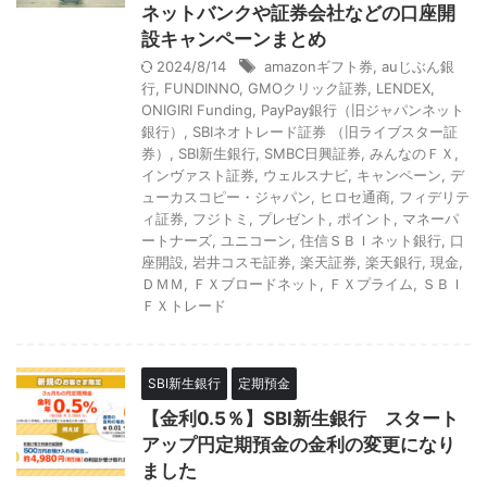
ネットバンクや証券会社などの口座開
設キャンペーンまとめ
2024/8/14
amazonギフト券
,
auじぶん銀
行
,
FUNDINNO
,
GMOクリック証券
,
LENDEX
,
ONIGIRI Funding
,
PayPay銀行（旧ジャパンネット
銀行）
,
SBIネオトレード証券 （旧ライブスター証
券）
,
SBI新生銀行
,
SMBC日興証券
,
みんなのＦＸ
,
インヴァスト証券
,
ウェルスナビ
,
キャンペーン
,
デ
ューカスコピー・ジャパン
,
ヒロセ通商
,
フィデリテ
ィ証券
,
フジトミ
,
プレゼント
,
ポイント
,
マネーパ
ートナーズ
,
ユニコーン
,
住信ＳＢＩネット銀行
,
口
座開設
,
岩井コスモ証券
,
楽天証券
,
楽天銀行
,
現金
,
ＤＭＭ
,
ＦＸブロードネット
,
ＦＸプライム
,
ＳＢＩ
ＦＸトレード
SBI新生銀行
定期預金
【金利0.5％】SBI新生銀行 スタート
アップ円定期預金の金利の変更になり
ました