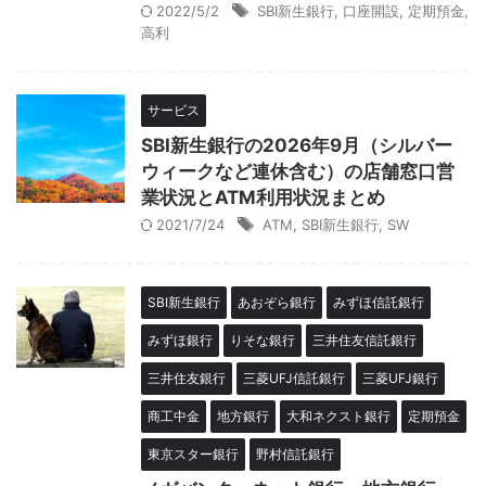
2022/5/2
SBI新生銀行
,
口座開設
,
定期預金
,
高利
サービス
SBI新生銀行の2026年9月（シルバー
ウィークなど連休含む）の店舗窓口営
業状況とATM利用状況まとめ
2021/7/24
ATM
,
SBI新生銀行
,
SW
SBI新生銀行
あおぞら銀行
みずほ信託銀行
みずほ銀行
りそな銀行
三井住友信託銀行
三井住友銀行
三菱UFJ信託銀行
三菱UFJ銀行
商工中金
地方銀行
大和ネクスト銀行
定期預金
東京スター銀行
野村信託銀行