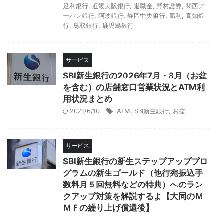
足利銀行
,
近畿大阪銀行
,
退職金
,
野村證券
,
関西ア
ーバン銀行
,
阿波銀行
,
静岡中央銀行
,
高利
,
高知銀
行
,
鳥取銀行
,
鹿児島銀行
サービス
SBI新生銀行の2026年7月・8月（お盆
を含む）の店舗窓口営業状況とATM利
用状況まとめ
2021/6/10
ATM
,
SBI新生銀行
,
お盆
サービス
SBI新生銀行の新生ステップアッププロ
グラムの新生ゴールド（他行宛振込手
数料月５回無料などの特典）へのラン
クアップ対策を解説するよ【大同のＭ
ＭＦの繰り上げ償還後】