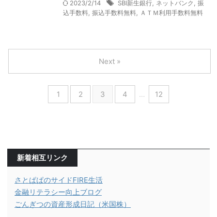
2023/2/14
SBI新生銀行
,
ネットバンク
,
振
込手数料
,
振込手数料無料
,
ＡＴＭ利用手数料無料
Next »
1
2
3
4
…
12
新着相互リンク
さとぱぱのサイドFIRE生活
金融リテラシー向上ブログ
ごんぎつの資産形成日記（米国株）