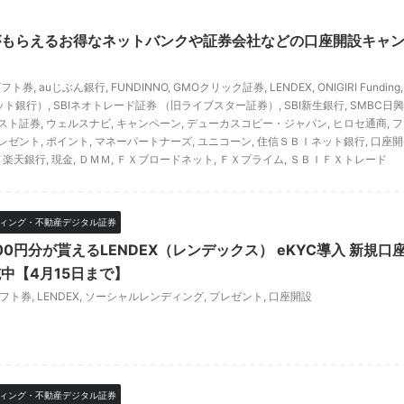
がもらえるお得なネットバンクや証券会社などの口座開設キャ
ギフト券
,
auじぶん銀行
,
FUNDINNO
,
GMOクリック証券
,
LENDEX
,
ONIGIRI Funding
,
ット銀行）
,
SBIネオトレード証券 （旧ライブスター証券）
,
SBI新生銀行
,
SMBC日興
スト証券
,
ウェルスナビ
,
キャンペーン
,
デューカスコピー・ジャパン
,
ヒロセ通商
,
フ
レゼント
,
ポイント
,
マネーパートナーズ
,
ユニコーン
,
住信ＳＢＩネット銀行
,
口座開
,
楽天銀行
,
現金
,
ＤＭＭ
,
ＦＸブロードネット
,
ＦＸプライム
,
ＳＢＩＦＸトレード
ィング・不動産デジタル証券
000円分が貰えるLENDEX（レンデックス） eKYC導入 新規口
中【4月15日まで】
ギフト券
,
LENDEX
,
ソーシャルレンディング
,
プレゼント
,
口座開設
ィング・不動産デジタル証券