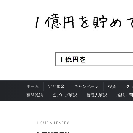
ホーム
定期預金
キャンペーン
投資
ク
幕間雑談
当ブログ解説
管理人解説
感想・問
HOME
>
LENDEX