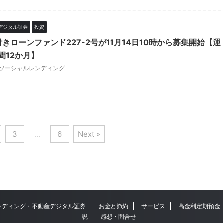
デジタル証券
投資
保付きローンファンド227-2号が11月14日10時から募集開始【運
間12か月】
ソーシャルレンディング
3
…
6
Next »
ンディング・不動産デジタル証券
お金と節約
サービス
高金利定期預金
説
感想・問合せ