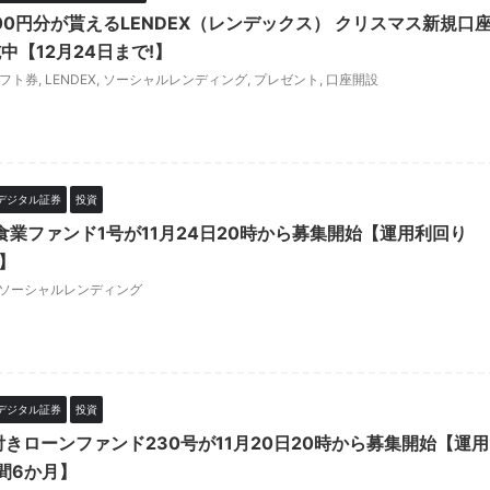
,500円分が貰えるLENDEX（レンデックス） クリスマス新規口
【12月24日まで!】
ギフト券
,
LENDEX
,
ソーシャルレンディング
,
プレゼント
,
口座開設
デジタル証券
投資
X 飲食業ファンド1号が11月24日20時から募集開始【運用利回り
】
ソーシャルレンディング
デジタル証券
投資
保付きローンファンド230号が11月20日20時から募集開始【運用
間6か月】