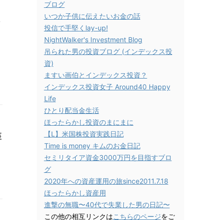
ブログ
いつか子供に伝えたいお金の話
ン
投信で手堅くlay-up!
NightWalker's Investment Blog
吊られた男の投資ブログ (インデックス投
資)
ますい画伯とインデックス投資？
インデックス投資女子 Around40 Happy
Life
ひとり配当金生活
ほったらかし投資のまにまに
【L】米国株投資実践日記
座
Time is money キムのお金日記
セミリタイア資金3000万円を目指すブロ
グ
2020年への資産運用の旅since2011.7.18
ほったらかし資産用
進撃の無職〜40代で失業した男の日記〜
この他の相互リンクは
こちらのページ
をご