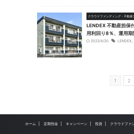
クラウドファンディング・不動産
LENDEX 不動産担
用利回り8％、運用期
2022/4/20
LENDEX
,
1
2
ホーム
定期預金
キャンペーン
投資
クラウドファ