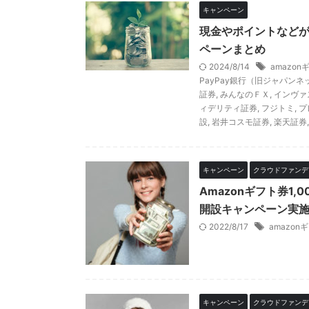
キャンペーン
現金やポイントなど
ペーンまとめ
2024/8/14
amazon
PayPay銀行（旧ジャパンネ
証券
,
みんなのＦＸ
,
インヴァ
ィデリティ証券
,
フジトミ
,
プ
設
,
岩井コスモ証券
,
楽天証券
キャンペーン
クラウドファンデ
Amazonギフト券1,
開設キャンペーン実施
2022/8/17
amazon
キャンペーン
クラウドファンデ