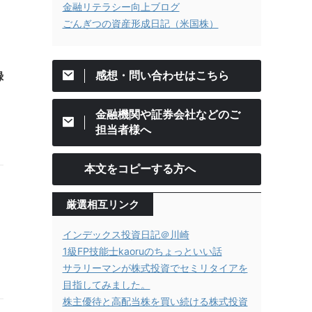
金融リテラシー向上ブログ
ごんぎつの資産形成日記（米国株）
感想・問い合わせはこちら
録
金融機関や証券会社などのご
担当者様へ
本文をコピーする方へ
厳選相互リンク
ク
インデックス投資日記＠川崎
1級FP技能士kaoruのちょっといい話
サラリーマンが株式投資でセミリタイアを
目指してみました。
株主優待と高配当株を買い続ける株式投資