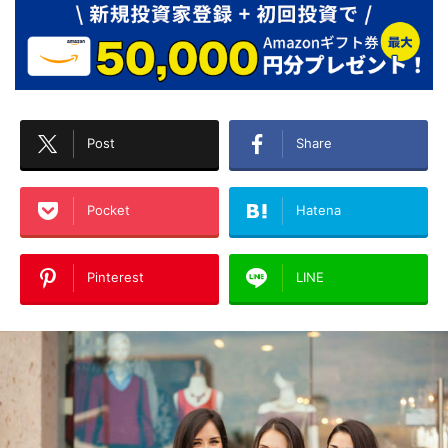
Post
Share
Pocket
Hatena
Pinterest
LINE