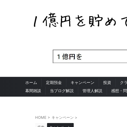
ホーム
定期預金
キャンペーン
投資
ク
幕間雑談
当ブログ解説
管理人解説
感想・問
HOME
>
キャンペーン
>