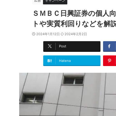
広告
キャンペーン
ＳＭＢＣ日興証券の個人
トや実質利回りなどを解
2024年1月12日
2024年2月2日
Post
Hatena