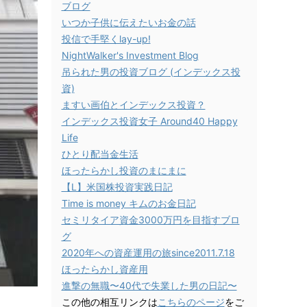
ブログ
いつか子供に伝えたいお金の話
投信で手堅くlay-up!
NightWalker's Investment Blog
吊られた男の投資ブログ (インデックス投
資)
ますい画伯とインデックス投資？
インデックス投資女子 Around40 Happy
Life
ひとり配当金生活
ほったらかし投資のまにまに
【L】米国株投資実践日記
Time is money キムのお金日記
セミリタイア資金3000万円を目指すブロ
グ
2020年への資産運用の旅since2011.7.18
ほったらかし資産用
進撃の無職〜40代で失業した男の日記〜
この他の相互リンクは
こちらのページ
をご