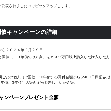
が公表されましたのでピックアップします。
国債キャンペーンの詳細
から２０２４年２月２９日
け国債（１０年債のみ対象）を５００万円以上購入した購入した方
ごとの個人向け国債（10年債）の買付金額からSMBC日興証券指
5年債、3年債）の額面金額を差し引いた金額。
ャンペーンプレゼント金額