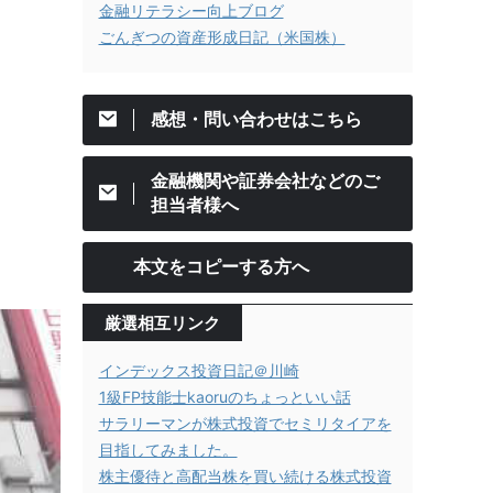
金融リテラシー向上ブログ
ごんぎつの資産形成日記（米国株）
感想・問い合わせはこちら
金融機関や証券会社などのご
担当者様へ
本文をコピーする方へ
厳選相互リンク
インデックス投資日記＠川崎
1級FP技能士kaoruのちょっといい話
サラリーマンが株式投資でセミリタイアを
目指してみました。
株主優待と高配当株を買い続ける株式投資