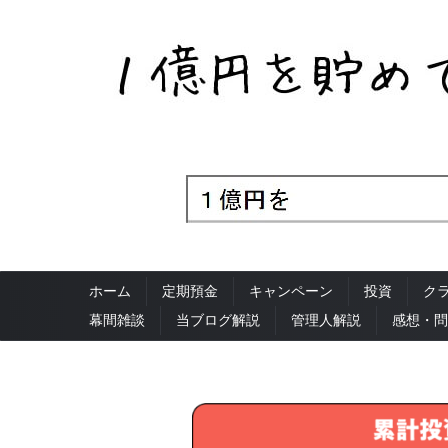
ホーム
定期預金
キャンペーン
投資
ク
幕間雑談
当ブログ解説
管理人解説
感想・問