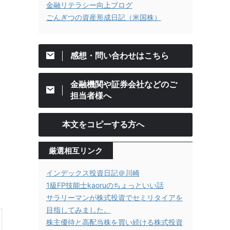
金融リテラシー向上ブログ
ごんぎつの資産形成日記（米国株）
感想・問い合わせはこちら
金融機関や証券会社などのご
担当者様へ
本文をコピーする方へ
厳選相互リンク
インデックス投資日記＠川崎
1級FP技能士kaoruのちょっといい話
サラリーマンが株式投資でセミリタイアを
目指してみました。
株主優待と高配当株を買い続ける株式投資