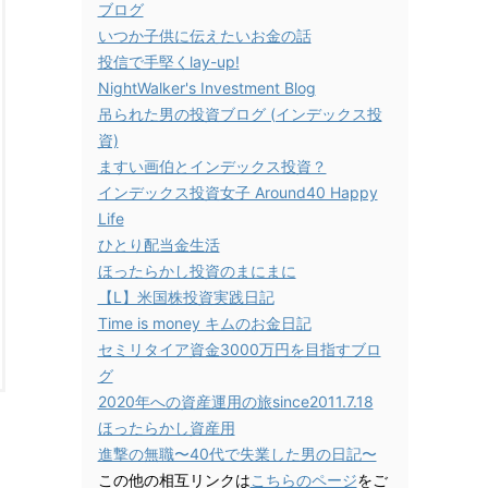
ブログ
いつか子供に伝えたいお金の話
投信で手堅くlay-up!
NightWalker's Investment Blog
吊られた男の投資ブログ (インデックス投
資)
ますい画伯とインデックス投資？
インデックス投資女子 Around40 Happy
Life
ひとり配当金生活
ほったらかし投資のまにまに
【L】米国株投資実践日記
Time is money キムのお金日記
セミリタイア資金3000万円を目指すブロ
グ
2020年への資産運用の旅since2011.7.18
ほったらかし資産用
進撃の無職〜40代で失業した男の日記〜
この他の相互リンクは
こちらのページ
をご