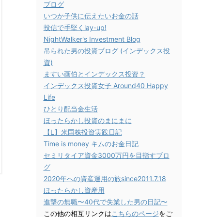
ブログ
いつか子供に伝えたいお金の話
投信で手堅くlay-up!
NightWalker's Investment Blog
吊られた男の投資ブログ (インデックス投
資)
ますい画伯とインデックス投資？
インデックス投資女子 Around40 Happy
Life
ひとり配当金生活
ほったらかし投資のまにまに
【L】米国株投資実践日記
Time is money キムのお金日記
セミリタイア資金3000万円を目指すブロ
グ
2020年への資産運用の旅since2011.7.18
ほったらかし資産用
進撃の無職〜40代で失業した男の日記〜
この他の相互リンクは
こちらのページ
をご