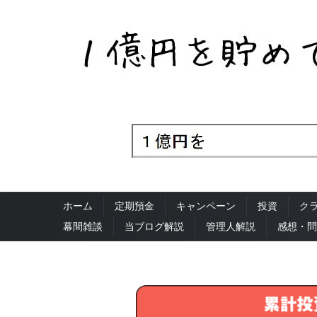
ホーム
定期預金
キャンペーン
投資
ク
幕間雑談
当ブログ解説
管理人解説
感想・問