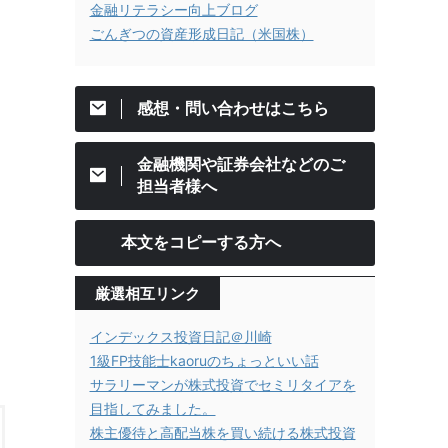
金融リテラシー向上ブログ
ごんぎつの資産形成日記（米国株）
感想・問い合わせはこちら
金融機関や証券会社などのご
担当者様へ
本文をコピーする方へ
厳選相互リンク
インデックス投資日記＠川崎
1級FP技能士kaoruのちょっといい話
サラリーマンが株式投資でセミリタイアを
目指してみました。
株主優待と高配当株を買い続ける株式投資