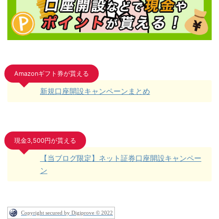
Amazonギフト券が貰える
新規口座開設キャンペーンまとめ
現金3,500円が貰える
【当ブログ限定】ネット証券口座開設キャンペー
ン
Copyright secured by Digiprove © 2022