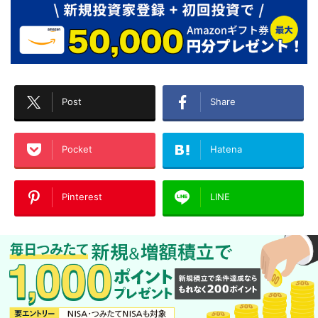
Post
Share
Pocket
Hatena
Pinterest
LINE