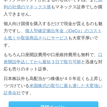
利の社債のマネックス債
もマネックス証券でしか購
入できません。
個人向け国債を購入するだけで現金が貰えるのも魅
力ですし、
個人型確定拠出年金（iDeCo）のコスト
も低くや取扱商品さらにサービス
も大変手厚いで
す。
もちろん口座開設費用や口座維持費用も無料で、
口
座開設申込してから最短３日で取引可能
と迅速な対
応も売りのネット証券。
日本株以外も高配当かつ株価が４０年近くも上昇し
つづけている
米国株式の取引に最も適した大変強い
証券会社
です。