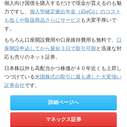
個人向け国債を購入するだけで現金が貰えるのも魅
力ですし、
個人型確定拠出年金（iDeCo）のコスト
も低くや取扱商品さらにサービス
も大変手厚いで
す。
もちろん口座開設費用や口座維持費用も無料で、
口
座開設申込してから最短３日で取引可能
と迅速な対
応も売りのネット証券。
日本株以外も高配当かつ株価が４０年近くも上昇し
つづけている
米国株式の取引に最も適した大変強い
証券会社
です。
詳細ページへ
マネックス証券