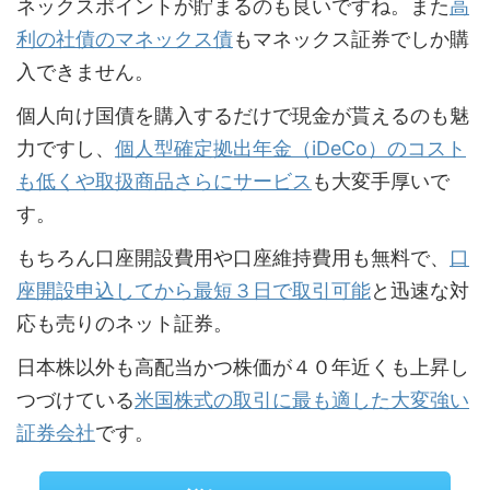
ネックスポイントが貯まるのも良いですね。また
高
利の社債のマネックス債
もマネックス証券でしか購
入できません。
個人向け国債を購入するだけで現金が貰えるのも魅
力ですし、
個人型確定拠出年金（iDeCo）のコスト
も低くや取扱商品さらにサービス
も大変手厚いで
す。
もちろん口座開設費用や口座維持費用も無料で、
口
座開設申込してから最短３日で取引可能
と迅速な対
応も売りのネット証券。
日本株以外も高配当かつ株価が４０年近くも上昇し
つづけている
米国株式の取引に最も適した大変強い
証券会社
です。