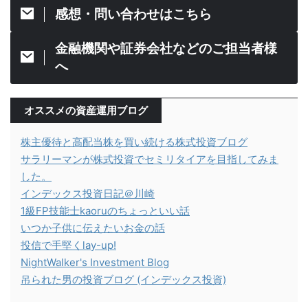
感想・問い合わせはこちら
金融機関や証券会社などのご担当者様
へ
オススメの資産運用ブログ
株主優待と高配当株を買い続ける株式投資ブログ
サラリーマンが株式投資でセミリタイアを目指してみま
した。
インデックス投資日記＠川崎
1級FP技能士kaoruのちょっといい話
いつか子供に伝えたいお金の話
投信で手堅くlay-up!
NightWalker's Investment Blog
吊られた男の投資ブログ (インデックス投資)