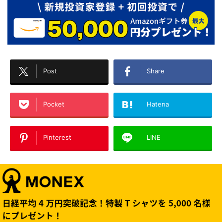
Post
Share
Pocket
Hatena
Pinterest
LINE