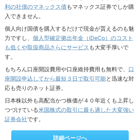
利の社債のマネックス債
もマネックス証券でしか購
入できません。
個人向け国債を購入するだけで現金が貰えるのも魅
力ですし、
個人型確定拠出年金（iDeCo）のコスト
も低くや取扱商品さらにサービス
も大変手厚いで
す。
もちろん口座開設費用や口座維持費用も無料で、
口
座開設申込してから最短３日で取引可能
と迅速な対
応も売りのネット証券。
日本株以外も高配当かつ株価が４０年近くも上昇し
つづけている
米国株式の取引に最も適した大変強い
証券会社
です。
詳細ページへ