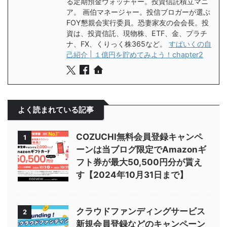
る定期預金ウォッチャー。投資信託積立マニ
ア。 画伯マネージャー。投信ブロガーが選ぶ
FOY懇親会実行委員。恐妻家友の会会長。投
資は、投資信託、現物株、ETF、金、プラチ
ナ、FX、くりっく株365など。
すぱいくの自
己紹介 | １億円を貯めてみよう！chapter2
よく読まれている記事
COZUCHI無料会員登録キャンペ
1
ーンは当ブログ限定でAmazonギ
フト券が最大50,500円分が貰え
す【2024年10月31日まで】
クラウドファンディングサービス
2
新規会員登録などのキャンペーン