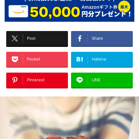
Post
Share
Pocket
Hatena
Pinterest
LINE