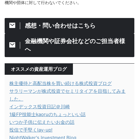
機関や団体に対して行わないでください。
感想・問い合わせはこちら
金融機関や証券会社などのご担当者様
へ
オススメの資産運用ブログ
株主優待と高配当株を買い続ける株式投資ブログ
サラリーマンが株式投資でセミリタイアを目指してみま
した。
インデックス投資日記＠川崎
1級FP技能士kaoruのちょっといい話
いつか子供に伝えたいお金の話
投信で手堅くlay-up!
NightWalker's Investment Blog