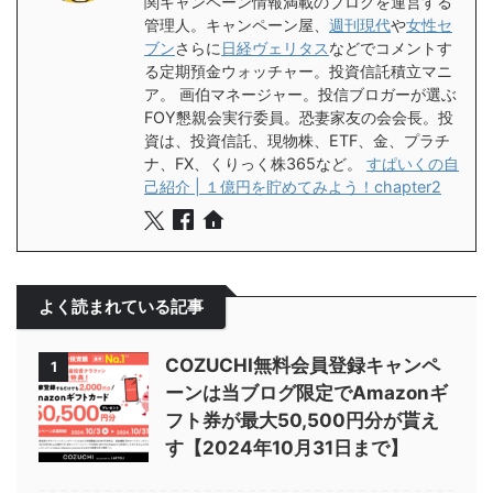
関キャンペーン情報満載のブログを運営する
管理人。キャンペーン屋、
週刊現代
や
女性セ
ブン
さらに
日経ヴェリタス
などでコメントす
る定期預金ウォッチャー。投資信託積立マニ
ア。 画伯マネージャー。投信ブロガーが選ぶ
FOY懇親会実行委員。恐妻家友の会会長。投
資は、投資信託、現物株、ETF、金、プラチ
ナ、FX、くりっく株365など。
すぱいくの自
己紹介 | １億円を貯めてみよう！chapter2
よく読まれている記事
COZUCHI無料会員登録キャンペ
1
ーンは当ブログ限定でAmazonギ
フト券が最大50,500円分が貰え
す【2024年10月31日まで】