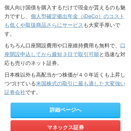
個人向け国債を購入するだけで現金が貰えるのも魅
力ですし、
個人型確定拠出年金（iDeCo）のコスト
も低くや取扱商品さらにサービス
も大変手厚いで
す。
もちろん口座開設費用や口座維持費用も無料で、
口
座開設申込してから最短３日で取引可能
と迅速な対
応も売りのネット証券。
日本株以外も高配当かつ株価が４０年近くも上昇し
つづけている
米国株式の取引に最も適した大変強い
証券会社
です。
詳細ページへ
マネックス証券