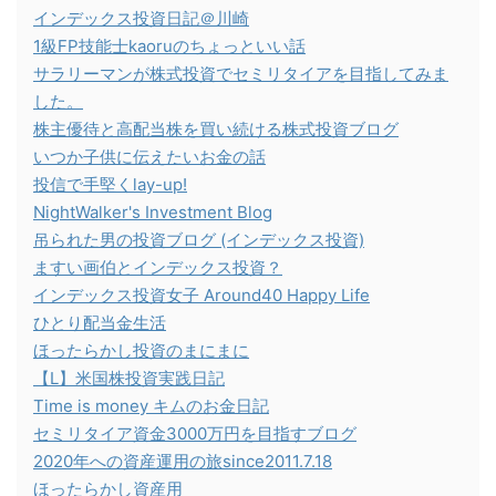
インデックス投資日記＠川崎
1級FP技能士kaoruのちょっといい話
サラリーマンが株式投資でセミリタイアを目指してみま
した。
株主優待と高配当株を買い続ける株式投資ブログ
いつか子供に伝えたいお金の話
投信で手堅くlay-up!
NightWalker's Investment Blog
吊られた男の投資ブログ (インデックス投資)
ますい画伯とインデックス投資？
インデックス投資女子 Around40 Happy Life
ひとり配当金生活
ほったらかし投資のまにまに
【L】米国株投資実践日記
Time is money キムのお金日記
セミリタイア資金3000万円を目指すブログ
2020年への資産運用の旅since2011.7.18
ほったらかし資産用