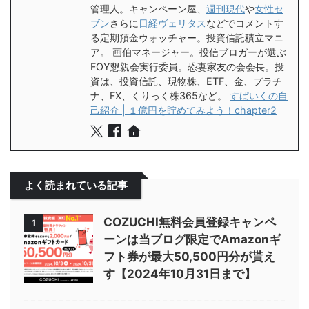
管理人。キャンペーン屋、
週刊現代
や
女性セ
ブン
さらに
日経ヴェリタス
などでコメントす
る定期預金ウォッチャー。投資信託積立マニ
ア。 画伯マネージャー。投信ブロガーが選ぶ
FOY懇親会実行委員。恐妻家友の会会長。投
資は、投資信託、現物株、ETF、金、プラチ
ナ、FX、くりっく株365など。
すぱいくの自
己紹介 | １億円を貯めてみよう！chapter2
よく読まれている記事
COZUCHI無料会員登録キャンペ
1
ーンは当ブログ限定でAmazonギ
フト券が最大50,500円分が貰え
す【2024年10月31日まで】