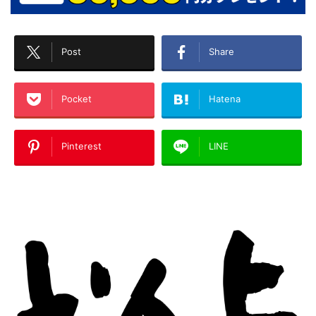
Post
Share
Pocket
Hatena
Pinterest
LINE