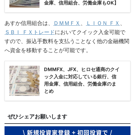
金庫、信用組合、労働金庫もOK】
あすか信用組合は、
ＤＭＭＦＸ
、
ＬＩＯＮ ＦＸ
、
ＳＢＩ ＦＸトレード
においてクイック入金可能で
すので、振込手数料を支払うことなく他の金融機関
へ資金を移動することが可能です。
DMMFX、JFX、ヒロセ通商のクイ
ック入金に対応している銀行、信
用金庫、信用組合、労働金庫のま
とめ
ぜひシェアお願いします