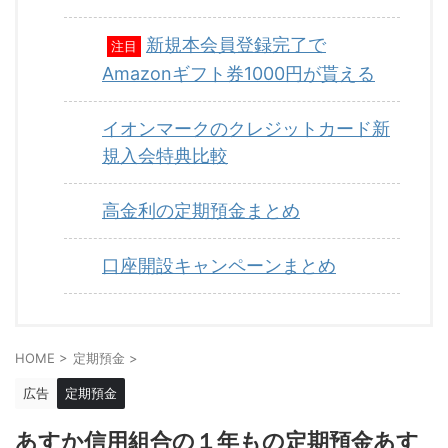
新規本会員登録完了で
注目
Amazonギフト券1000円が貰える
イオンマークのクレジットカード新
規入会特典比較
高金利の定期預金まとめ
口座開設キャンペーンまとめ
HOME
>
定期預金
>
広告
定期預金
あすか信用組合の１年もの定期預金あす