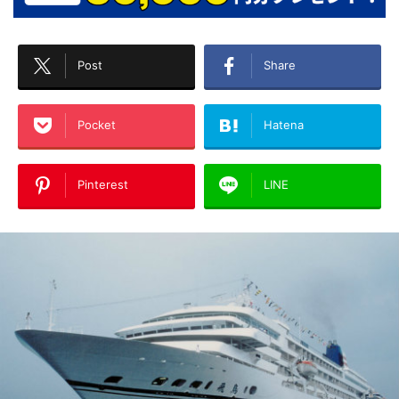
Post
Share
Pocket
Hatena
Pinterest
LINE