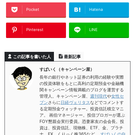
Pocket
Hatena
Pinterest
LINE
この記事を書いた人
最新記事
すぱいく（キャンペーン屋）
長年の銀行やネット証券の利用の経験や実際
の投資体験をもとに高利の定期預金や金融機
関キャンペーン情報満載のブログを運営する
管理人。キャンペーン屋、
週刊現代
や
女性セ
ブン
さらに
日経ヴェリタス
などでコメントす
る定期預金ウォッチャー。投資信託積立マニ
ア。 画伯マネージャー。投信ブロガーが選ぶ
FOY懇親会実行委員。恐妻家友の会会長。投
資は、投資信託、現物株、ETF、金、プラチ
ナ、FX、くりっく株365など。
すぱいくの自