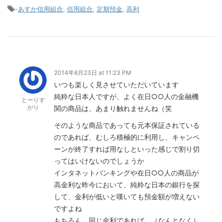
-
あすか信用組合
,
信用組合
,
定期預金
,
高利
2014年6月23日 at 11:23 PM
いつも楽しく見させていただいています
純粋な日本人ですが、よく在日○○人の金融機
とーりす
がり
関の商品は、あまり触れませんね（笑
そのような商品であっても元本保証されている
のであれば、むしろ積極的に利用し、キャンペ
ーンが終了すれば用なしといった感じで割り切
ってはいけないのでしょうか
インタネットバンキングや在日○○人の商品が
高金利な昨今において、純粋な日本の銀行を探
して、金利が低いと嘆いても預金額が増えない
ですよね
もちろん、同じ金利であれば、（なんとなく）