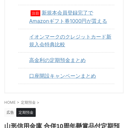
新規本会員登録完了で
注目
Amazonギフト券1000円が貰える
イオンマークのクレジットカード新
規入会特典比較
高金利の定期預金まとめ
口座開設キャンペーンまとめ
HOME
>
定期預金
>
広告
定期預金
山形信用金庫 合併10周年懸賞品付定期預