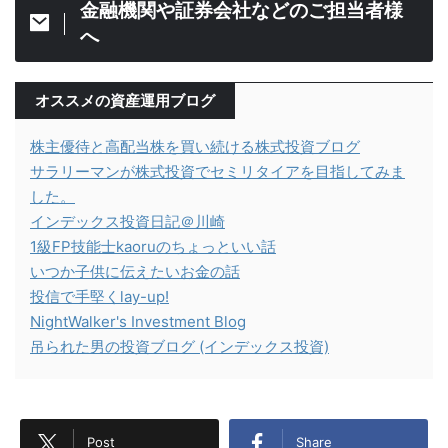
金融機関や証券会社などのご担当者様
へ
オススメの資産運用ブログ
株主優待と高配当株を買い続ける株式投資ブログ
サラリーマンが株式投資でセミリタイアを目指してみま
した。
インデックス投資日記＠川崎
1級FP技能士kaoruのちょっといい話
いつか子供に伝えたいお金の話
投信で手堅くlay-up!
NightWalker's Investment Blog
吊られた男の投資ブログ (インデックス投資)
Post
Share