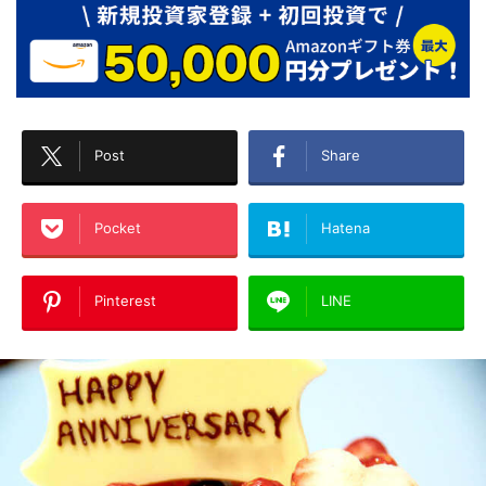
Post
Share
Pocket
Hatena
Pinterest
LINE