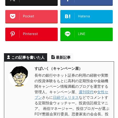
Pocket
Hatena
Pinterest
LINE
この記事を書いた人
最新記事
すぱいく（キャンペーン屋）
長年の銀行やネット証券の利用の経験や実際
の投資体験をもとに高利の定期預金や金融機
関キャンペーン情報満載のブログを運営する
管理人。キャンペーン屋、
週刊現代
や
女性セ
ブン
さらに
日経ヴェリタス
などでコメントす
る定期預金ウォッチャー。投資信託積立マニ
ア。 画伯マネージャー。投信ブロガーが選ぶ
FOY懇親会実行委員。恐妻家友の会会長。投