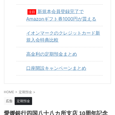
新規本会員登録完了で
注目
Amazonギフト券1000円が貰える
イオンマークのクレジットカード新
規入会特典比較
高金利の定期預金まとめ
口座開設キャンペーンまとめ
HOME
>
定期預金
>
広告
定期預金
愛媛銀行四国八十八カ所支店 10周年記念