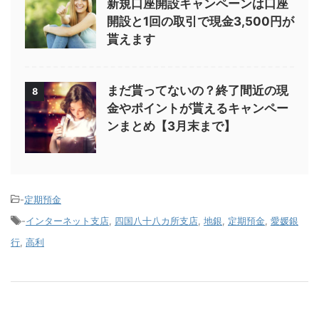
新規口座開設キャンペーンは口座
開設と1回の取引で現金3,500円が
貰えます
まだ貰ってないの？終了間近の現
8
金やポイントが貰えるキャンペー
ンまとめ【3月末まで】
-
定期預金
-
インターネット支店
,
四国八十八カ所支店
,
地銀
,
定期預金
,
愛媛銀
行
,
高利