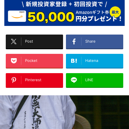
Post
Share
Pocket
Hatena
Pinterest
LINE