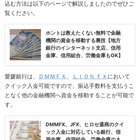
込む方法は以下のページで解説しましたのでぜひご
覧ください。
ホントは教えたくない無料で金融
機関の資金を移動する裏技【地方
銀行のインターネット支店、信用
金庫、信用組合、労働金庫もOK】
愛媛銀行は、
ＤＭＭＦＸ
、
ＬＩＯＮ ＦＸ
において
クイック入金可能ですので、振込手数料を支払うこ
となく他の金融機関へ資金を移動することが可能で
す。
DMMFX、JFX、ヒロセ通商のクイ
ック入金に対応している銀行、信
用金庫、信用組合、労働金庫のま