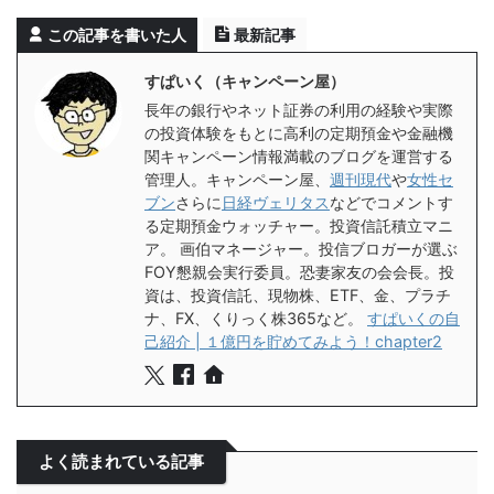
この記事を書いた人
最新記事
すぱいく（キャンペーン屋）
長年の銀行やネット証券の利用の経験や実際
の投資体験をもとに高利の定期預金や金融機
関キャンペーン情報満載のブログを運営する
管理人。キャンペーン屋、
週刊現代
や
女性セ
ブン
さらに
日経ヴェリタス
などでコメントす
る定期預金ウォッチャー。投資信託積立マニ
ア。 画伯マネージャー。投信ブロガーが選ぶ
FOY懇親会実行委員。恐妻家友の会会長。投
資は、投資信託、現物株、ETF、金、プラチ
ナ、FX、くりっく株365など。
すぱいくの自
己紹介 | １億円を貯めてみよう！chapter2
よく読まれている記事