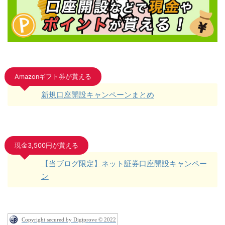
Amazonギフト券が貰える
新規口座開設キャンペーンまとめ
現金3,500円が貰える
【当ブログ限定】ネット証券口座開設キャンペー
ン
Copyright secured by Digiprove © 2022