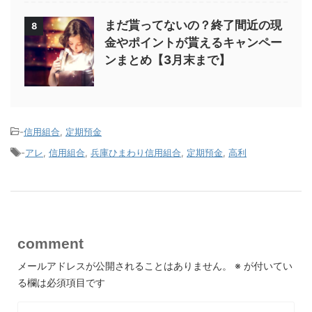
まだ貰ってないの？終了間近の現
8
金やポイントが貰えるキャンペー
ンまとめ【3月末まで】
-
信用組合
,
定期預金
-
アレ
,
信用組合
,
兵庫ひまわり信用組合
,
定期預金
,
高利
comment
メールアドレスが公開されることはありません。
※
が付いてい
る欄は必須項目です