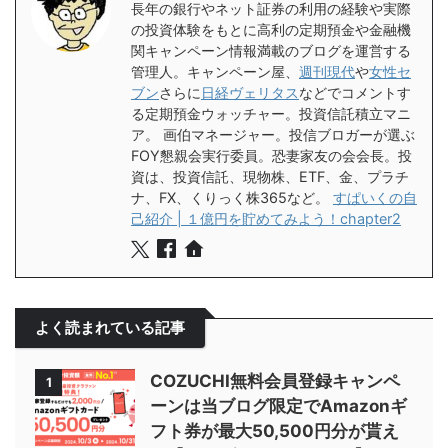
長年の銀行やネット証券の利用の経験や実際
の投資体験をもとに高利の定期預金や金融機
関キャンペーン情報満載のブログを運営する
管理人。キャンペーン屋、
週刊現代
や
女性セ
ブン
さらに
日経ヴェリタス
などでコメントす
る定期預金ウォッチャー。投資信託積立マニ
ア。 画伯マネージャー。投信ブロガーが選ぶ
FOY懇親会実行委員。恐妻家友の会会長。投
資は、投資信託、現物株、ETF、金、プラチ
ナ、FX、くりっく株365など。
すぱいくの自
己紹介 | １億円を貯めてみよう！chapter2
よく読まれている記事
COZUCHI無料会員登録キャンペ
1
ーンは当ブログ限定でAmazonギ
フト券が最大50,500円分が貰え