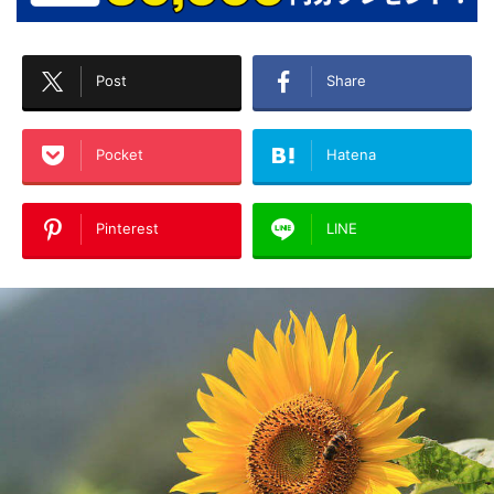
Post
Share
Pocket
Hatena
Pinterest
LINE