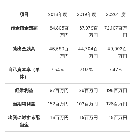
項目
2018年度
2019年度
2020年度
預金積金残高
64,805百
67,079百
72,107百万
万円
万円
円
貸出金残高
45,589百
44,704百
49,003百
万円
万円
万円
自己資本率（単
7.54％
7.97％
7.47％
体）
経常利益
197百万円
29百万円
198百万円
当期純利益
152百万円
102百万円
126百万円
出資に対する配
16百万円
15百万円
15百万円
当金