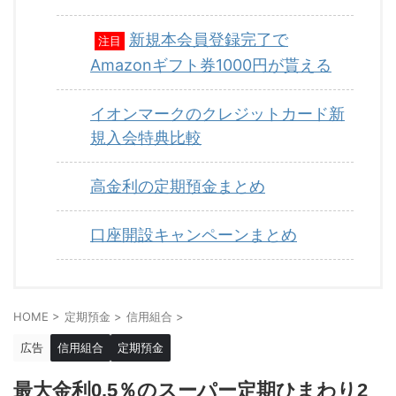
新規本会員登録完了で
注目
Amazonギフト券1000円が貰える
イオンマークのクレジットカード新
規入会特典比較
高金利の定期預金まとめ
口座開設キャンペーンまとめ
HOME
>
定期預金
>
信用組合
>
広告
信用組合
定期預金
最大金利0.5％のスーパー定期ひまわり2