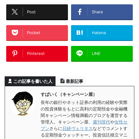
Post
Share
Pocket
Hatena
Pinterest
LINE
この記事を書いた人
最新記事
すぱいく（キャンペーン屋）
長年の銀行やネット証券の利用の経験や実際
の投資体験をもとに高利の定期預金や金融機
関キャンペーン情報満載のブログを運営する
管理人。キャンペーン屋、
週刊現代
や
女性セ
ブン
さらに
日経ヴェリタス
などでコメントす
る定期預金ウォッチャー。投資信託積立マニ