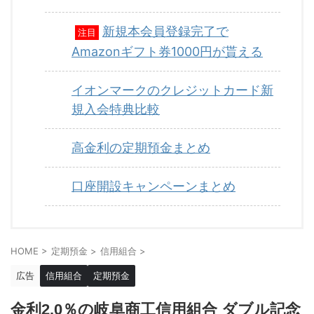
新規本会員登録完了で
注目
Amazonギフト券1000円が貰える
イオンマークのクレジットカード新
規入会特典比較
高金利の定期預金まとめ
口座開設キャンペーンまとめ
HOME
>
定期預金
>
信用組合
>
広告
信用組合
定期預金
金利2.0％の岐阜商工信用組合 ダブル記念