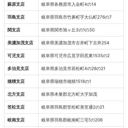
蘇原支店
岐阜県各務原市入会町4の14
羽島支店
岐阜県羽島市竹鼻町字大仏町276の7
関支店
岐阜県関市旭ヶ丘3の1の30
美濃加茂支店
岐阜県美濃加茂市古井町下古井254
可児支店
岐阜県可児市広見字田尻東1535の2
多治見支店
岐阜県多治見市若松町4の28の21
穂積支店
岐阜県瑞穂市穂積1518の1
北方支店
岐阜県本巣郡北方町大字加茂
笠松支店
岐阜県羽島郡笠松町美笠通2の21
岐南支店
岐阜県羽島郡岐南町三宅1の206