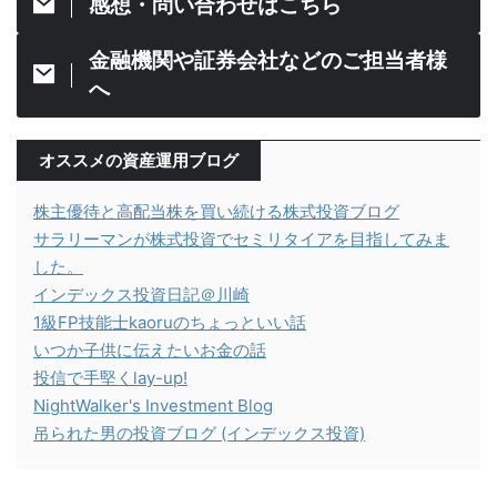
感想・問い合わせはこちら
金融機関や証券会社などのご担当者様
へ
オススメの資産運用ブログ
株主優待と高配当株を買い続ける株式投資ブログ
サラリーマンが株式投資でセミリタイアを目指してみま
した。
インデックス投資日記＠川崎
1級FP技能士kaoruのちょっといい話
いつか子供に伝えたいお金の話
投信で手堅くlay-up!
NightWalker's Investment Blog
吊られた男の投資ブログ (インデックス投資)