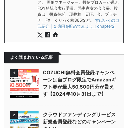
ア。 画伯マネージャー。投信ブロガーが選ぶ
FOY懇親会実行委員。恐妻家友の会会長。投
資は、投資信託、現物株、ETF、金、プラチ
ナ、FX、くりっく株365など。
すぱいくの自
己紹介 | １億円を貯めてみよう！chapter2
よく読まれている記事
COZUCHI無料会員登録キャンペ
1
ーンは当ブログ限定でAmazonギ
フト券が最大50,500円分が貰え
す【2024年10月31日まで】
クラウドファンディングサービス
2
新規会員登録などのキャンペーン