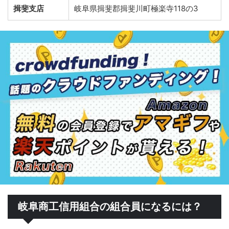
揖斐支店
岐阜県揖斐郡揖斐川町極楽寺118の3
岐阜商工信用組合の組合員になるには？