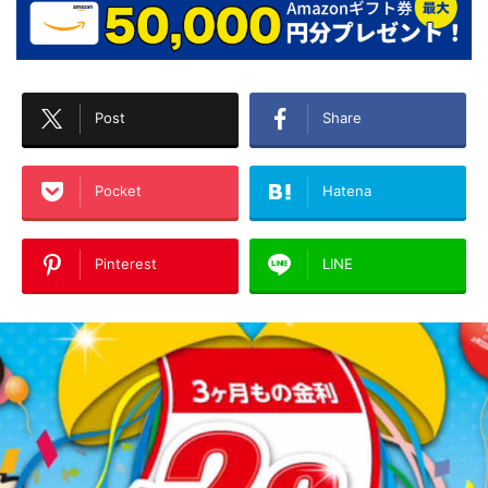
Post
Share
Pocket
Hatena
Pinterest
LINE