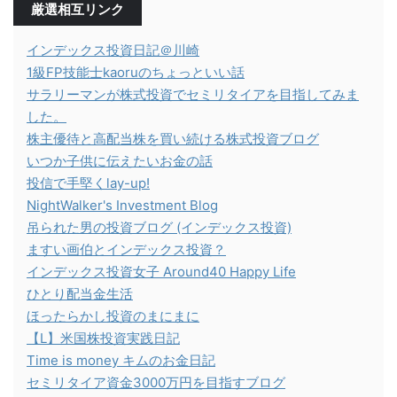
厳選相互リンク
インデックス投資日記＠川崎
1級FP技能士kaoruのちょっといい話
サラリーマンが株式投資でセミリタイアを目指してみま
した。
株主優待と高配当株を買い続ける株式投資ブログ
いつか子供に伝えたいお金の話
投信で手堅くlay-up!
NightWalker's Investment Blog
吊られた男の投資ブログ (インデックス投資)
ますい画伯とインデックス投資？
インデックス投資女子 Around40 Happy Life
ひとり配当金生活
ほったらかし投資のまにまに
【L】米国株投資実践日記
Time is money キムのお金日記
セミリタイア資金3000万円を目指すブログ