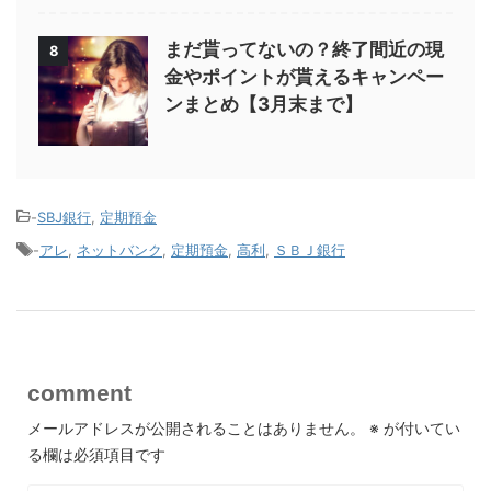
まだ貰ってないの？終了間近の現
8
金やポイントが貰えるキャンペー
ンまとめ【3月末まで】
-
SBJ銀行
,
定期預金
-
アレ
,
ネットバンク
,
定期預金
,
高利
,
ＳＢＪ銀行
comment
メールアドレスが公開されることはありません。
※
が付いてい
る欄は必須項目です