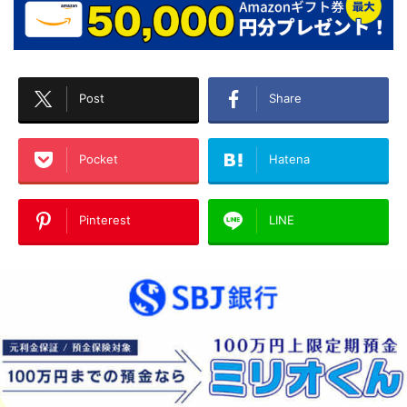
Post
Share
Pocket
Hatena
Pinterest
LINE