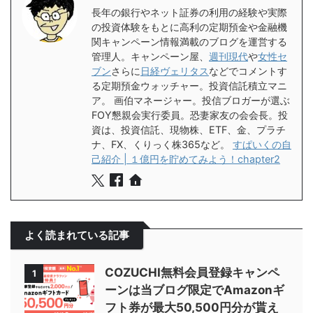
長年の銀行やネット証券の利用の経験や実際
の投資体験をもとに高利の定期預金や金融機
関キャンペーン情報満載のブログを運営する
管理人。キャンペーン屋、
週刊現代
や
女性セ
ブン
さらに
日経ヴェリタス
などでコメントす
る定期預金ウォッチャー。投資信託積立マニ
ア。 画伯マネージャー。投信ブロガーが選ぶ
FOY懇親会実行委員。恐妻家友の会会長。投
資は、投資信託、現物株、ETF、金、プラチ
ナ、FX、くりっく株365など。
すぱいくの自
己紹介 | １億円を貯めてみよう！chapter2
よく読まれている記事
COZUCHI無料会員登録キャンペ
1
ーンは当ブログ限定でAmazonギ
フト券が最大50,500円分が貰え