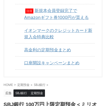
新規本会員登録完了で
注目
Amazonギフト券1000円が貰える
イオンマークのクレジットカード新
規入会特典比較
高金利の定期預金まとめ
口座開設キャンペーンまとめ
HOME
>
定期預金
>
SBJ銀行
>
広告
SBJ銀行
定期預金
SBJ銀行 100万円上限定期預金＜ミリオ