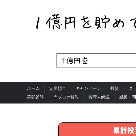
ホーム
定期預金
キャンペーン
投資
ク
幕間雑談
当ブログ解説
管理人解説
感想・問