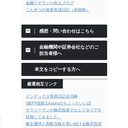
金融リテラシー向上ブログ
ごんぎつの資産形成日記（米国株）
感想・問い合わせはこちら
金融機関や証券会社などのご
担当者様へ
本文をコピーする方へ
厳選相互リンク
インデックス投資日記＠川崎
1級FP技能士kaoruのちょっといい話
サラリーマンが株式投資でセミリタイアを
目指してみました。
株主優待と高配当株を買い続ける株式投資