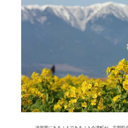
滋賀県にあるＪＡであるＪＡ今津町が、定期貯