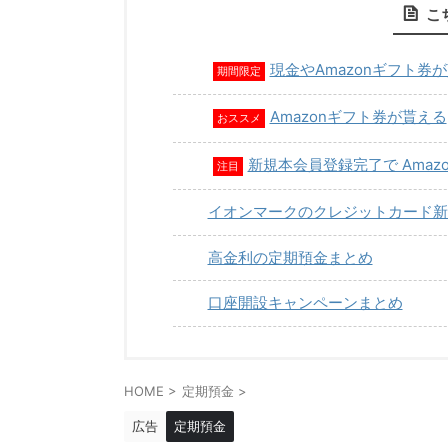
こ
現金やAmazonギフト券
期間限定
Amazonギフト券が貰える
おススメ
新規本会員登録完了で Amaz
注目
イオンマークのクレジットカード新
高金利の定期預金まとめ
口座開設キャンペーンまとめ
HOME
>
定期預金
>
広告
定期預金