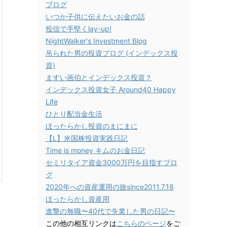
ブログ
いつか子供に伝えたいお金の話
投信で手堅くlay-up!
NightWalker's Investment Blog
吊られた男の投資ブログ (インデックス投
資)
ますい画伯とインデックス投資？
インデックス投資女子 Around40 Happy
Life
ひとり配当金生活
ほったらかし投資のまにまに
【L】米国株投資実践日記
Time is money キムのお金日記
セミリタイア資金3000万円を目指すブロ
グ
2020年への資産運用の旅since2011.7.18
ほったらかし資産用
進撃の無職〜40代で失業した男の日記〜
この他の相互リンクは
こちらのページ
をご