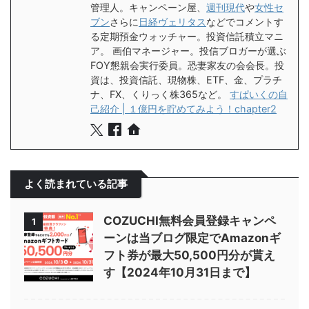
管理人。キャンペーン屋、
週刊現代
や
女性セ
ブン
さらに
日経ヴェリタス
などでコメントす
る定期預金ウォッチャー。投資信託積立マニ
ア。 画伯マネージャー。投信ブロガーが選ぶ
FOY懇親会実行委員。恐妻家友の会会長。投
資は、投資信託、現物株、ETF、金、プラチ
ナ、FX、くりっく株365など。
すぱいくの自
己紹介 | １億円を貯めてみよう！chapter2
よく読まれている記事
COZUCHI無料会員登録キャンペ
1
ーンは当ブログ限定でAmazonギ
フト券が最大50,500円分が貰え
す【2024年10月31日まで】