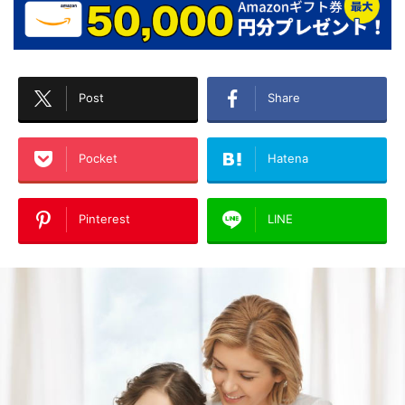
Post
Share
Pocket
Hatena
Pinterest
LINE