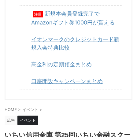
新規本会員登録完了で
注目
Amazonギフト券1000円が貰える
イオンマークのクレジットカード新
規入会特典比較
高金利の定期預金まとめ
口座開設キャンペーンまとめ
HOME
>
イベント
>
広告
イベント
いちい信用金庫 第25回いちい金融スクー