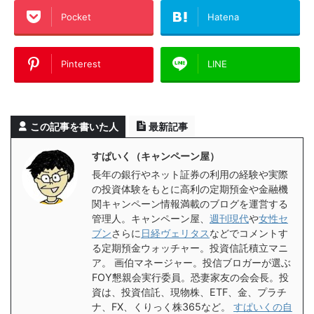
Pocket
Hatena
Pinterest
LINE
この記事を書いた人
最新記事
すぱいく（キャンペーン屋）
長年の銀行やネット証券の利用の経験や実際
の投資体験をもとに高利の定期預金や金融機
関キャンペーン情報満載のブログを運営する
管理人。キャンペーン屋、
週刊現代
や
女性セ
ブン
さらに
日経ヴェリタス
などでコメントす
る定期預金ウォッチャー。投資信託積立マニ
ア。 画伯マネージャー。投信ブロガーが選ぶ
FOY懇親会実行委員。恐妻家友の会会長。投
資は、投資信託、現物株、ETF、金、プラチ
ナ、FX、くりっく株365など。
すぱいくの自