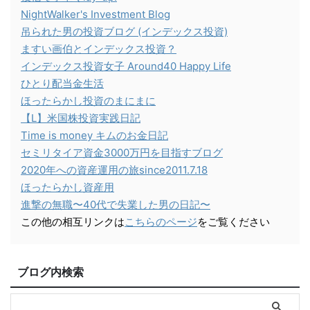
NightWalker's Investment Blog
吊られた男の投資ブログ (インデックス投資)
ますい画伯とインデックス投資？
インデックス投資女子 Around40 Happy Life
ひとり配当金生活
ほったらかし投資のまにまに
【L】米国株投資実践日記
Time is money キムのお金日記
セミリタイア資金3000万円を目指すブログ
2020年への資産運用の旅since2011.7.18
ほったらかし資産用
進撃の無職〜40代で失業した男の日記〜
この他の相互リンクは
こちらのページ
をご覧ください
ブログ内検索