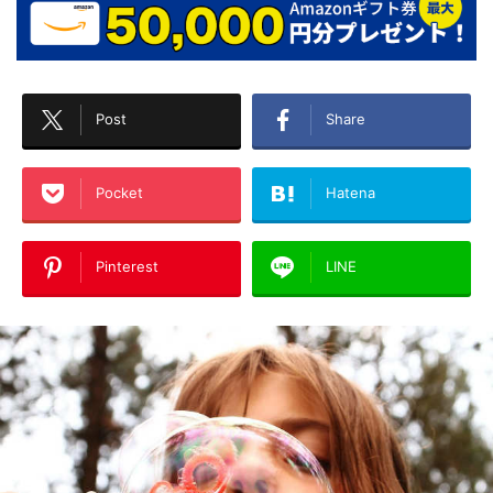
Post
Share
Pocket
Hatena
Pinterest
LINE