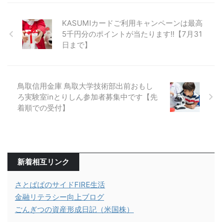
KASUMIカードご利用キャンペーンは最高
5千円分のポイントが当たります!!【7月31
日まで】
鳥取信用金庫 鳥取大学技術部出前おもし
ろ実験室inとりしん参加者募集中です【先
着順での受付】
新着相互リンク
さとぱぱのサイドFIRE生活
金融リテラシー向上ブログ
ごんぎつの資産形成日記（米国株）