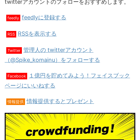
twitterアカウントのフォローをおすすめします。
feedlyに登録する
feedly
RSSを表示する
RSS
管理人の twitterアカウント
Twitter
（@Spike_komainu）をフォローする
１億円を貯めてみよう！フェイスブック
Facebook
ページにいいねする
情報提供するとプレゼント
情報提供