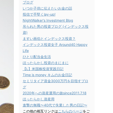
ブログ
いつか子供に伝えたいお金の話
投信で手堅くlay-up!
NightWalker's Investment Blog
吊られた男の投資ブログ (インデックス投
資)
ますい画伯とインデックス投資？
インデックス投資女子 Around40 Happy
Life
ひとり配当金生活
ほったらかし投資のまにまに
【L】米国株投資実践日記
Time is money キムのお金日記
セミリタイア資金3000万円を目指すブロ
グ
2020年への資産運用の旅since2011.7.18
ほったらかし資産用
進撃の無職〜40代で失業した男の日記〜
この他の相互リンクは
こちらのページ
をご