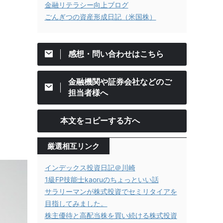
金融リテラシー向上ブログ
ごんぎつの資産形成日記（米国株）
感想・問い合わせはこちら
金融機関や証券会社などのご
担当者様へ
本文をコピーする方へ
厳選相互リンク
インデックス投資日記＠川崎
1級FP技能士kaoruのちょっといい話
サラリーマンが株式投資でセミリタイアを
目指してみました。
株主優待と高配当株を買い続ける株式投資