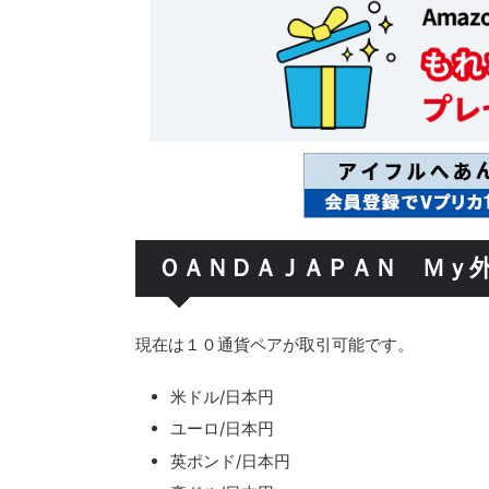
ＯＡＮＤＡＪＡＰＡＮ Ｍｙ
現在は１０通貨ペアが取引可能です。
米ドル/日本円
ユーロ/日本円
英ポンド/日本円