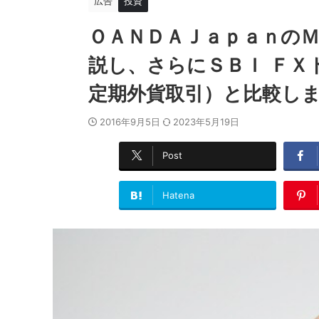
広告
投資
ＯＡＮＤＡＪａｐａｎの
説し、さらにＳＢＩ ＦＸ
定期外貨取引）と比較し
2016年9月5日
2023年5月19日
Post
Hatena