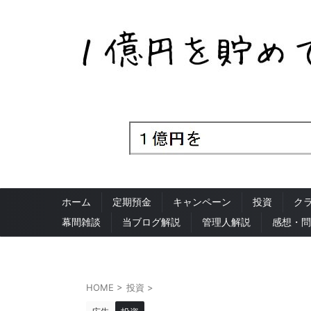
ホーム
定期預金
キャンペーン
投資
ク
幕間雑談
当ブログ解説
管理人解説
感想・問
HOME
>
投資
>