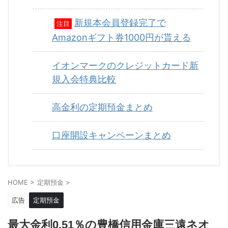
新規本会員登録完了で
注目
Amazonギフト券1000円が貰える
イオンマークのクレジットカード新
規入会特典比較
高金利の定期預金まとめ
口座開設キャンペーンまとめ
HOME
>
定期預金
>
広告
定期預金
最大金利0.51％の豊橋信用金庫三遠ネオ