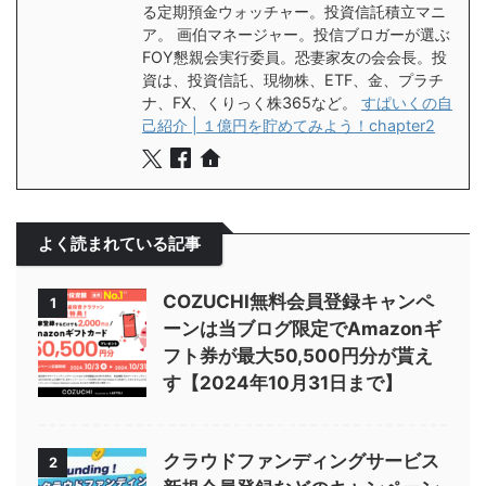
る定期預金ウォッチャー。投資信託積立マニ
ア。 画伯マネージャー。投信ブロガーが選ぶ
FOY懇親会実行委員。恐妻家友の会会長。投
資は、投資信託、現物株、ETF、金、プラチ
ナ、FX、くりっく株365など。
すぱいくの自
己紹介 | １億円を貯めてみよう！chapter2
よく読まれている記事
COZUCHI無料会員登録キャンペ
1
ーンは当ブログ限定でAmazonギ
フト券が最大50,500円分が貰え
す【2024年10月31日まで】
クラウドファンディングサービス
2