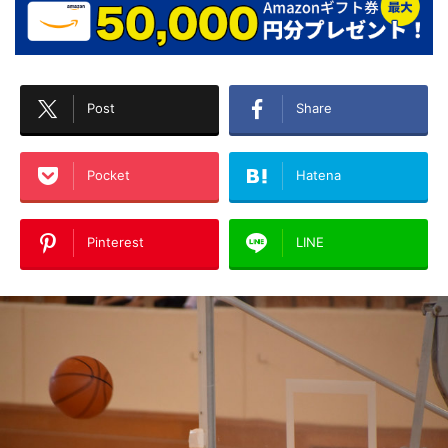
Post
Share
Pocket
Hatena
Pinterest
LINE