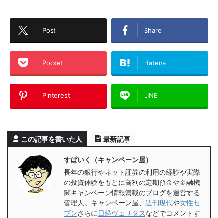
Post
Share
Pocket
Hatena
Pinterest
LINE
この記事を書いた人
最新記事
すぱいく（キャンペーン屋）
長年の銀行やネット証券の利用の経験や実際
の投資体験をもとに高利の定期預金や金融機
関キャンペーン情報満載のブログを運営する
管理人。キャンペーン屋、
週刊現代
や
女性セ
ブン
さらに
日経ヴェリタス
などでコメントす