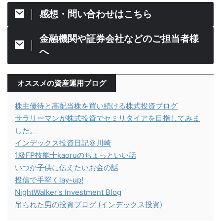
感想・問い合わせはこちら
金融機関や証券会社などのご担当者様
へ
オススメの資産運用ブログ
株主優待と高配当株を買い続ける株式投資ブログ
サラリーマンが株式投資でセミリタイアを目指してみま
した。
インデックス投資日記＠川崎
1級FP技能士kaoruのちょっといい話
いつか子供に伝えたいお金の話
投信で手堅くlay-up!
NightWalker's Investment Blog
吊られた男の投資ブログ (インデックス投資)