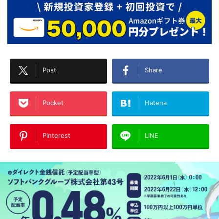
Post
Share
Pocket
Hatena
Pinterest
LINE