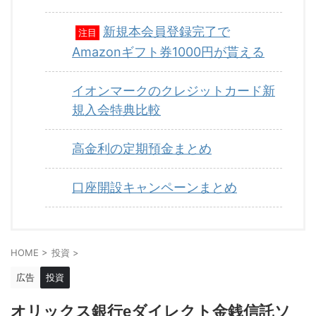
新規本会員登録完了で
注目
Amazonギフト券1000円が貰える
イオンマークのクレジットカード新
規入会特典比較
高金利の定期預金まとめ
口座開設キャンペーンまとめ
HOME
>
投資
>
広告
投資
オリックス銀行eダイレクト金銭信託ソ