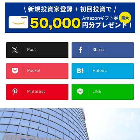
Post
Share
Pocket
Hatena
Pinterest
LINE