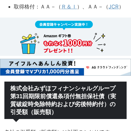
取得格付：ＡＡ－（
Ｒ＆Ｉ
）、ＡＡ－（
JCR
）
株式会社みずほフィナンシャルグループ
第31回期限前償還条項付無担保社債（実
質破綻時免除特約および劣後特約付）の
引受額（販売額）