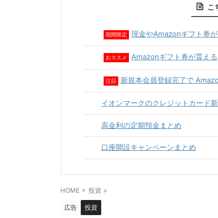
こ
現金やAmazonギフト券
期間限定
Amazonギフト券が貰える
おススメ
新規本会員登録完了で Amaz
注目
イオンマークのクレジットカード新
高金利の定期預金まとめ
口座開設キャンペーンまとめ
HOME
>
投資
>
広告
投資