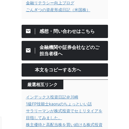
金融リテラシー向上ブログ
ごんぎつの資産形成日記（米国株）
感想・問い合わせはこちら
金融機関や証券会社などのご
担当者様へ
本文をコピーする方へ
厳選相互リンク
インデックス投資日記＠川崎
1級FP技能士kaoruのちょっといい話
サラリーマンが株式投資でセミリタイアを
目指してみました。
株主優待と高配当株を買い続ける株式投資