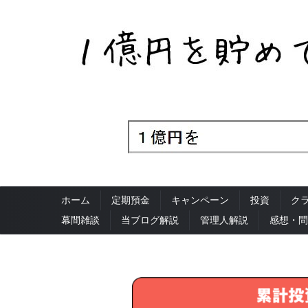
ホーム
定期預金
キャンペーン
投資
ク
幕間雑談
当ブログ解説
管理人解説
感想・問