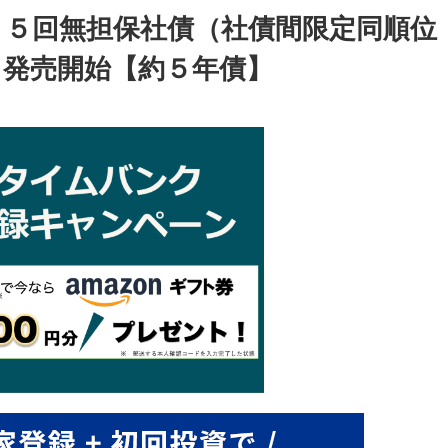
８５回無担保社債（社債間限定同順位
り発売開始【約５年債】