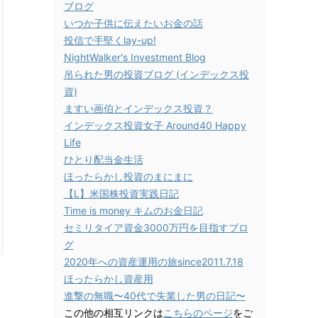
ブログ
いつか子供に伝えたいお金の話
投信で手堅くlay-up!
NightWalker's Investment Blog
吊られた男の投資ブログ (インデックス投
資)
ますい画伯とインデックス投資？
インデックス投資女子 Around40 Happy
Life
ひとり配当金生活
ほったらかし投資のまにまに
【L】米国株投資実践日記
Time is money キムのお金日記
セミリタイア資金3000万円を目指すブロ
グ
2020年への資産運用の旅since2011.7.18
ほったらかし資産用
進撃の無職〜40代で失業した男の日記〜
この他の相互リンクは
こちらのページ
をご