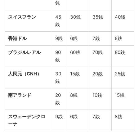
銭
スイスフラン
45
30銭
35銭
40銭
銭
香港ドル
9銭
6銭
7銭
8銭
ブラジルレアル
90
60銭
70銭
80銭
銭
人民元（CNH）
30
15銭
20銭
25銭
銭
南アランド
20
8銭
10銭
15銭
銭
スウェーデンクロ
9銭
6銭
7銭
8銭
ーナ