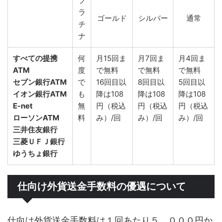
プ
ラ
ゴールド
シルバー
通常
チ
ナ
すべての提携
何
月15回ま
月7回ま
月4回ま
ATM
度
で無料
で無料
で無料
セブン銀行ATM
で
16回目以
8回目以
5回目以
イオン銀行ATM
も
降は108
降は108
降は108
E-net
無
円（税込
円（税込
円（税込
ローソンATM
料
み）/回
み）/回
み）/回
三井住友銀行
三菱ＵＦＪ銀行
ゆうちょ銀行
仕向け外貨送金手数料の優遇について
仕向け外貨送金手数料は１回あたり５，０００円か