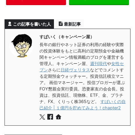
この記事を書いた人
最新記事
すぱいく（キャンペーン屋）
長年の銀行やネット証券の利用の経験や実際
の投資体験をもとに高利の定期預金や金融機
関キャンペーン情報満載のブログを運営する
管理人。キャンペーン屋、
週刊現代
や
女性セ
ブン
さらに
日経ヴェリタス
などでコメントす
る定期預金ウォッチャー。投資信託積立マニ
ア。 画伯マネージャー。投信ブロガーが選ぶ
FOY懇親会実行委員。恐妻家友の会会長。投
資は、投資信託、現物株、ETF、金、プラチ
ナ、FX、くりっく株365など。
すぱいくの自
己紹介 | １億円を貯めてみよう！chapter2