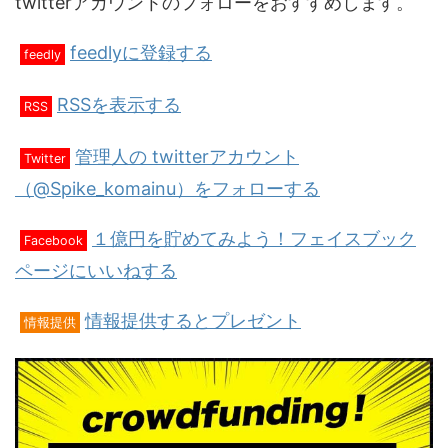
twitterアカウントのフォローをおすすめします。
feedlyに登録する
feedly
RSSを表示する
RSS
管理人の twitterアカウント
Twitter
（@Spike_komainu）をフォローする
１億円を貯めてみよう！フェイスブック
Facebook
ページにいいねする
情報提供するとプレゼント
情報提供