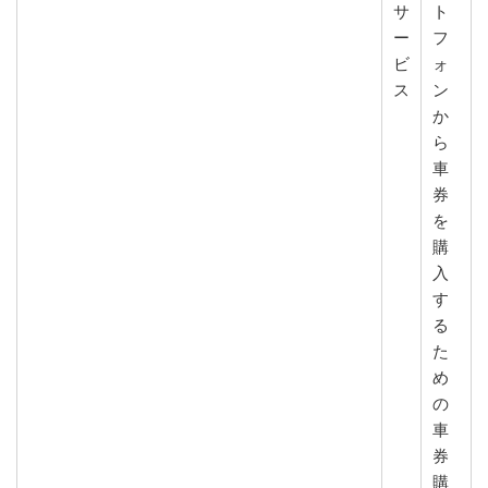
サ
ト
ー
フ
ビ
ォ
ス
ン
か
ら
車
券
を
購
入
す
る
た
め
の
車
券
購