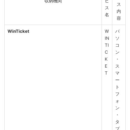
収納機関
ビ
ス
ス
内
名
容
WinTicket
W
パ
IN
ソ
TI
コ
C
ン
K
・
E
ス
T
マ
ー
ト
フ
ォ
ン
・
タ
ブ