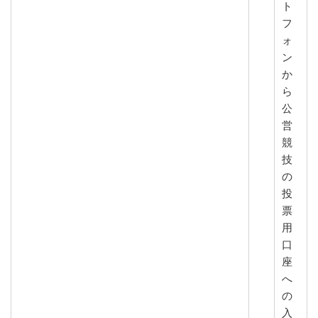
ト
フ
ォ
ン
か
ら
公
営
競
技
の
投
票
用
口
座
へ
の
入