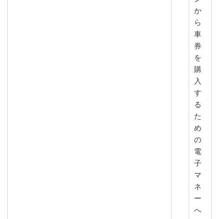
か
ら
車
券
を
購
入
す
る
た
め
の
電
子
マ
ネ
ー
へ