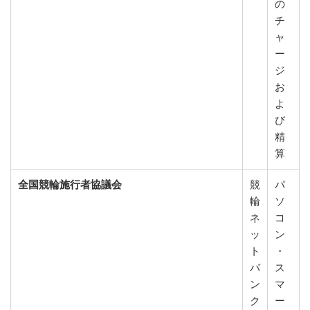
の
チ
ャ
ー
ジ
お
よ
び
精
算
全国競輪施行者協議会
競
パ
輪
ソ
ネ
コ
ッ
ン
ト
・
バ
ス
ン
マ
ク
ー