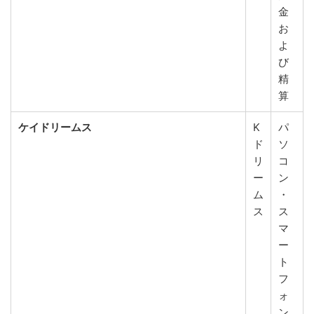
金
お
よ
び
精
算
ケイドリームス
K
パ
ド
ソ
リ
コ
ー
ン
ム
・
ス
ス
マ
ー
ト
フ
ォ
ン