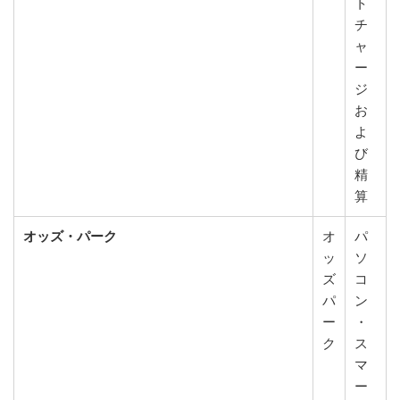
ト
チ
ャ
ー
ジ
お
よ
び
精
算
オッズ・パーク
オ
パ
ッ
ソ
ズ
コ
パ
ン
ー
・
ク
ス
マ
ー