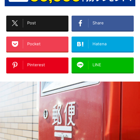
Post
Share
Pocket
Hatena
Pinterest
LINE