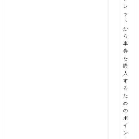
レ
ッ
ト
か
ら
車
券
を
購
入
す
る
た
め
の
ポ
イ
ン