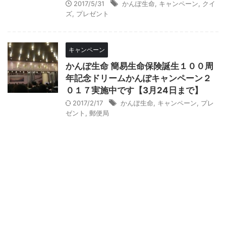
2017/5/31
かんぽ生命
,
キャンペーン
,
クイ
ズ
,
プレゼント
キャンペーン
かんぽ生命 簡易生命保険誕生１００周
年記念ドリームかんぽキャンペーン２
０１７実施中です【3月24日まで】
2017/2/17
かんぽ生命
,
キャンペーン
,
プレ
ゼント
,
郵便局