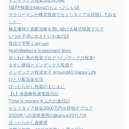
インデックス投資日記＠川崎
1級FP技能士kaoruのちょっといい話
サラリーマンが株式投資でセミリタイアを目指してみま
した。
株主優待と高配当株を買い続ける株式投資ブログ
いつか子供に伝えたいお金の話
投信で手堅くlay-up!
NightWalker's Investment Blog
吊られた男の投資ブログ (インデックス投資)
ますい画伯とインデックス投資？
インデックス投資女子 Around40 Happy Life
ひとり配当金生活
ほったらかし投資のまにまに
【L】米国株投資実践日記
Time is money キムのお金日記
セミリタイア資金3000万円を目指すブログ
2020年への資産運用の旅since2011.7.18
ほったらかし資産用