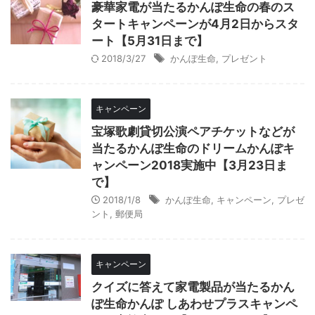
豪華家電が当たるかんぽ生命の春のス
タートキャンペーンが4月2日からスタ
ート【5月31日まで】
2018/3/27
かんぽ生命
,
プレゼント
キャンペーン
宝塚歌劇貸切公演ペアチケットなどが
当たるかんぽ生命のドリームかんぽキ
ャンペーン2018実施中【3月23日ま
で】
2018/1/8
かんぽ生命
,
キャンペーン
,
プレゼ
ント
,
郵便局
キャンペーン
クイズに答えて家電製品が当たるかん
ぽ生命かんぽ しあわせプラスキャンペ