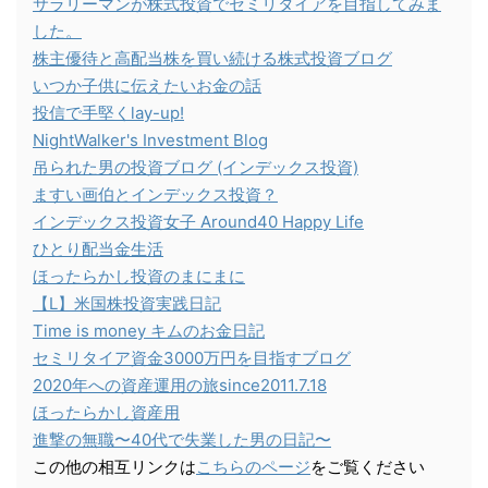
サラリーマンが株式投資でセミリタイアを目指してみま
した。
株主優待と高配当株を買い続ける株式投資ブログ
いつか子供に伝えたいお金の話
投信で手堅くlay-up!
NightWalker's Investment Blog
吊られた男の投資ブログ (インデックス投資)
ますい画伯とインデックス投資？
インデックス投資女子 Around40 Happy Life
ひとり配当金生活
ほったらかし投資のまにまに
【L】米国株投資実践日記
Time is money キムのお金日記
セミリタイア資金3000万円を目指すブログ
2020年への資産運用の旅since2011.7.18
ほったらかし資産用
進撃の無職〜40代で失業した男の日記〜
この他の相互リンクは
こちらのページ
をご覧ください